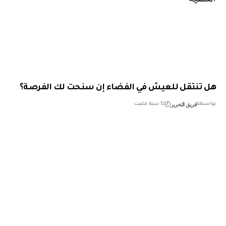
تنتقل للعيش في الفضاء إن سنحت لك الفرصة؟
فريق التحرير
طة
12 سنة مضت