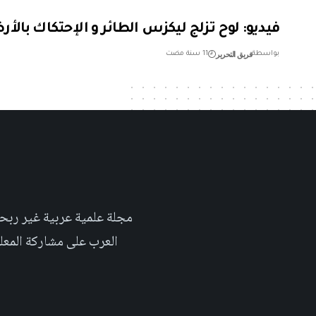
فيديو: لوح تزلج ليكزس الطائر و الإحتكاك بالأ
فريق التحرير
بواسطة
11 سنة مضت
العرب على مشاركة المعلومة بلغتهم الأم٬ حتى تأخد هذه اللغة دوراً اك