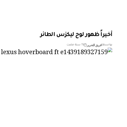
أخيراً ظهور لوح ليكزس الطائر
فريق التحرير
بواسطة
11 سنة مضت