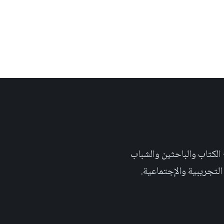
 تهدف الى إثراء المحتوى العلمي العربي على والويب٬ وتشجيع الكتاب والباحثين والشباب