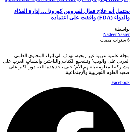
يحتمل أنه علاج فعال لفيروس كورونا … إدارة الغذاء
والدواء (FDA) وافقت على اعتماده
بواسطة
NadeenYasser
6 سنوات مضت
مجلة علمية عربية غير ربحية، تهدف الى إثراء المحتوى العلمي
العربي على والويب٬ وتشجيع الكتاب والباحثين والشباب العرب على
مشاركة المعلومة بلغتهم الأم٬ حتى تأخد هذه اللغة دوراً اكبر على
صعيد العلوم التجريبية والإجتماعية.
Facebook