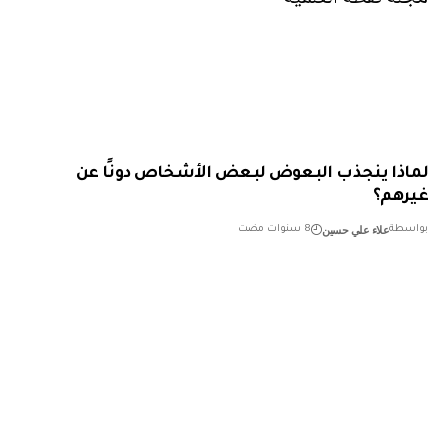
ذا ينجذب البعوض لبعض الأشخاص دونًا عن
هم؟
علاء علي حسين
طة
8 سنوات مضت