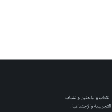
 تهدف الى إثراء المحتوى العلمي العربي على والويب٬ وتشجيع الكتاب والباحثين والشباب