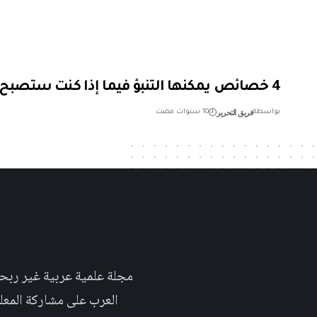
4 خصائص يمكنها التنبؤ فيما إذا كنت ستصبح رئيساً تنفيذياً
فريق التحرير
بواسطة
10 سنوات مضت
العرب على مشاركة المعلومة بلغتهم الأم٬ حتى تأخد هذه اللغة دوراً اك