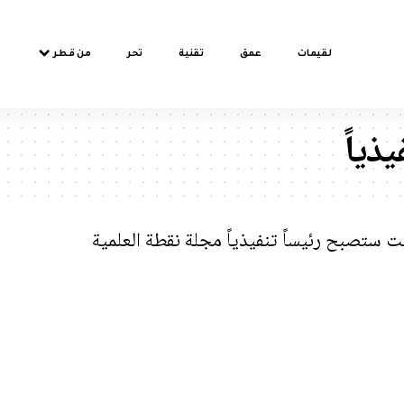
لقيمات
عمق
تقنية
تحر
من قطر
ذياً