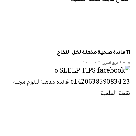
فريق التحرير
سطة
11 سنة مضت