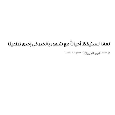
ذا نستيقظ أحياناً مع شعور بالخدر في إحدى ذراعينا
فريق التحرير
طة
10 سنوات مضت