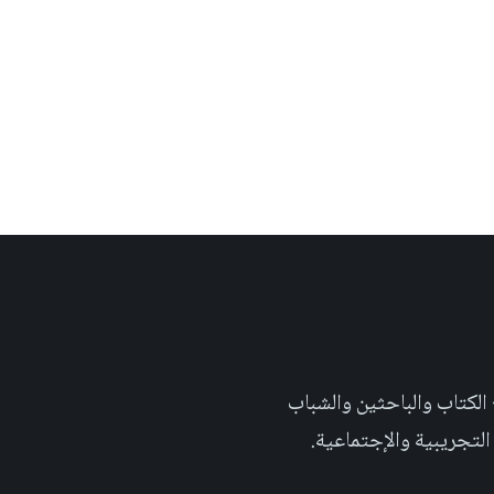
 تهدف الى إثراء المحتوى العلمي العربي على والويب٬ وتشجيع الكتاب والباحثين والشباب