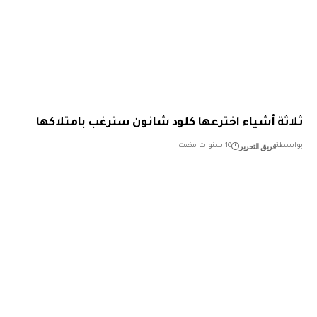
ثة أشياء اخترعها كلود شانون سترغب بامتلاكها
فريق التحرير
طة
10 سنوات مضت