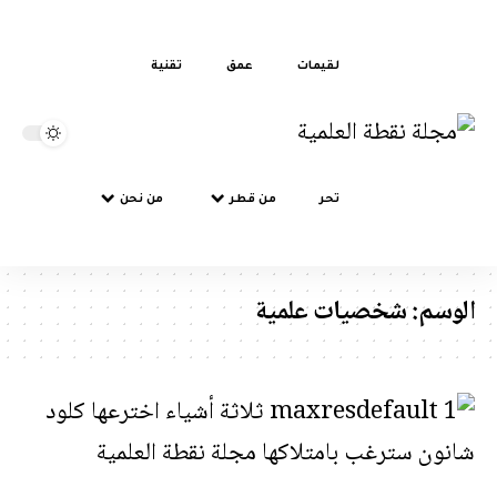
لقيمات
عمق
تقنية
تحر
من قطر
من نحن
سم:
شخصيات علمية