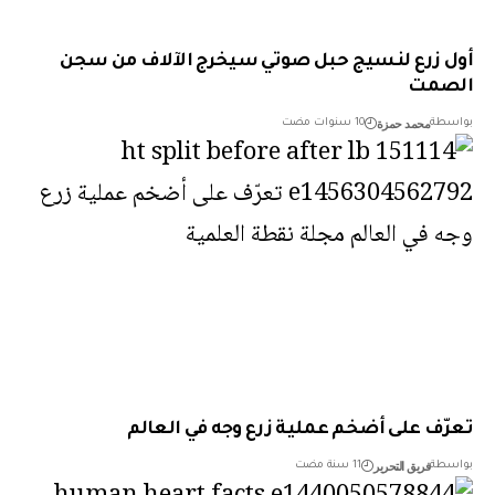
 زرع لنسيج حبل صوتي سيخرج الآلاف من سجن
صمت
محمد حمزة
طة
10 سنوات مضت
ّف على أضخم عملية زرع وجه في العالم
فريق التحرير
طة
11 سنة مضت