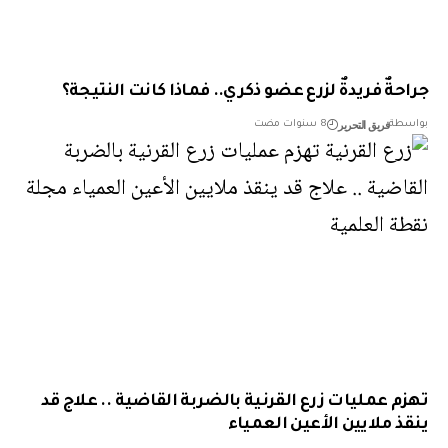
حةٌ فريدةٌ لزرع عضو ذكري.. فماذا كانت النتيجة؟
فريق التحرير
طة
8 سنوات مضت
م عمليات زرع القرنية بالضربة القاضية .. علاج قد
ذ ملايين الأعين العمياء