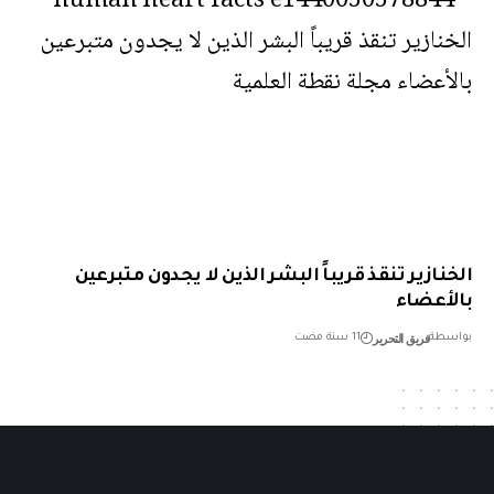
نازير تنقذ قريباً البشر الذين لا يجدون متبرعين
أعضاء
فريق التحرير
طة
11 سنة مضت