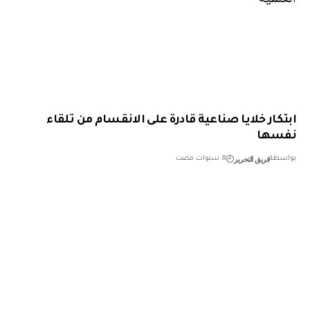
كار خلايا صناعية قادرة على الانقسام من تلقاء
سها
فريق التحرير
طة
8 سنوات مضت