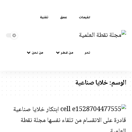
لقيمات
عمق
تقنية
تحر
من قطر
من نحن
سم:
خلايا صناعية