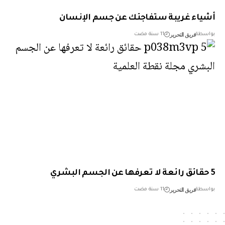
اء غريبة ستفاجئك عن جسم الإنسان
فريق التحرير
طة
11 سنة مضت
فريق التحرير
طة
11 سنة مضت