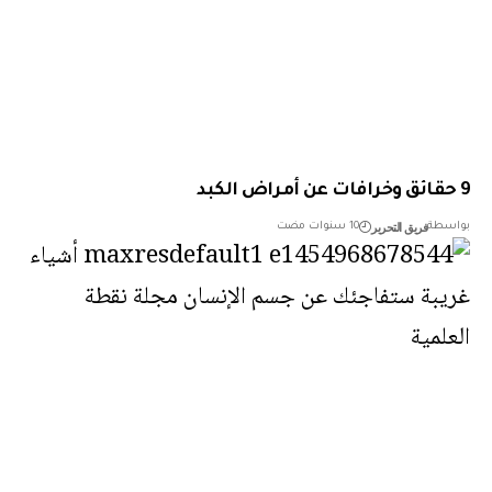
فريق التحرير
طة
10 سنوات مضت