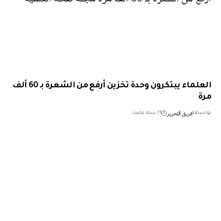
العلماء يبتكرون وحدة تخزين أرفع من الشعرة بـ 60 ألف
فريق التحرير
طة
11 سنة مضت