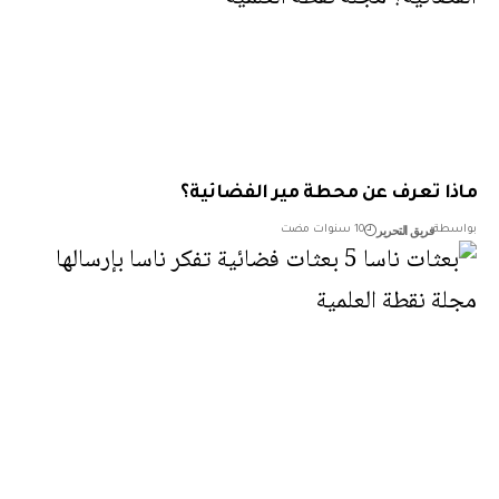
ا تعرف عن محطة مير الفضائية؟
فريق التحرير
طة
10 سنوات مضت