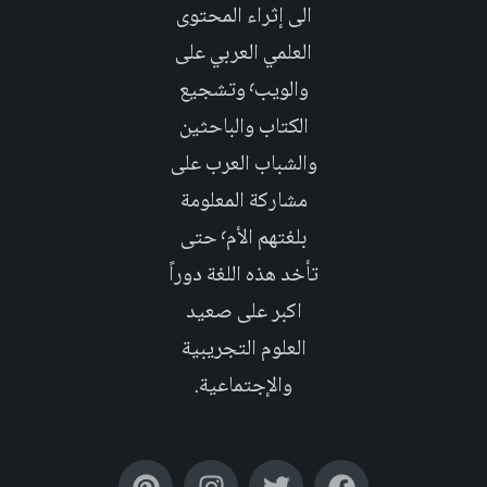
الى إثراء المحتوى
العلمي العربي على
والويب٬ وتشجيع
الكتاب والباحثين
والشباب العرب على
مشاركة المعلومة
بلغتهم الأم٬ حتى
تأخد هذه اللغة دوراً
اكبر على صعيد
العلوم التجريبية
والإجتماعية.