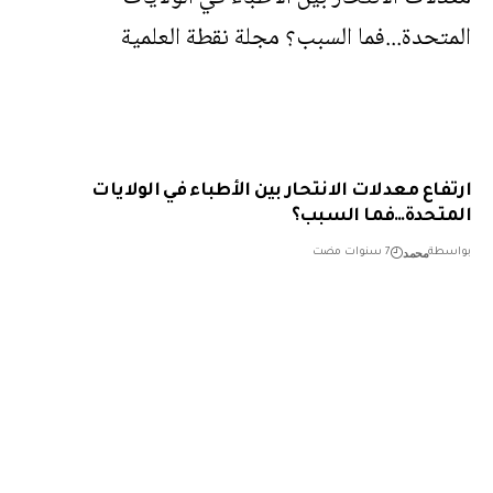
فاع معدلات الانتحار بين الأطباء في الولايات
تحدة…فما السبب؟
محمد
طة
7 سنوات مضت