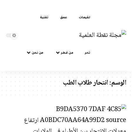
لقيمات
عمق
تقنية
تحر
من قطر
من نحن
سم:
انتحار طلاب الطب