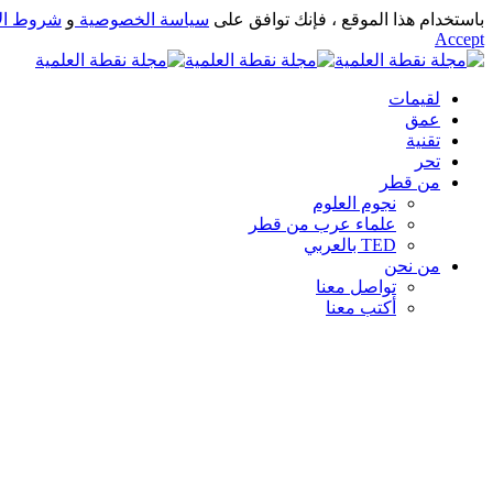
باستخدام هذا الموقع ، فإنك توافق على
سياسة الخصوصية
و
شروط ال
Accept
لقيمات
عمق
تقنية
تحر
من قطر
نجوم العلوم
علماء عرب من قطر
TED بالعربي
من نحن
تواصل معنا
أكتب معنا