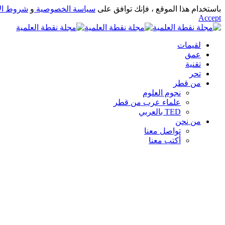
باستخدام هذا الموقع ، فإنك توافق على
سياسة الخصوصية
و
شروط ال
Accept
لقيمات
عمق
تقنية
تحر
من قطر
نجوم العلوم
علماء عرب من قطر
TED بالعربي
من نحن
تواصل معنا
أكتب معنا