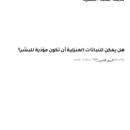
يمكن للنباتات المنزلية أن تكون مؤذية للبشر؟
فريق التحرير
طة
10 سنوات مضت