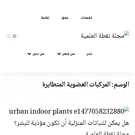
لقيمات
عمق
تقنية
تحر
من قطر
من نحن
سم:
المركبات العضوية المتطايرة