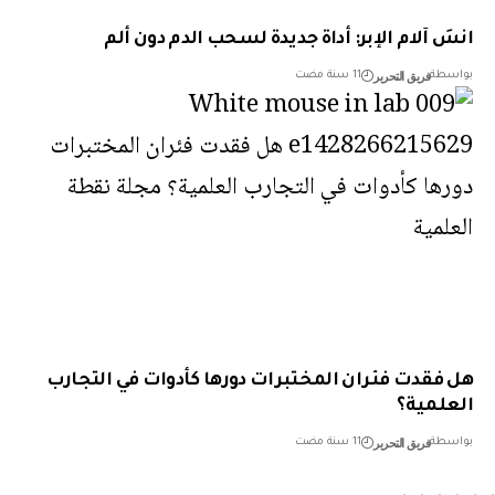
َ آلام الإبر: أداة جديدة لسحب الدم دون ألم
فريق التحرير
طة
11 سنة مضت
فقدت فئران المختبرات دورها كأدوات في التجارب
لمية؟
فريق التحرير
طة
11 سنة مضت