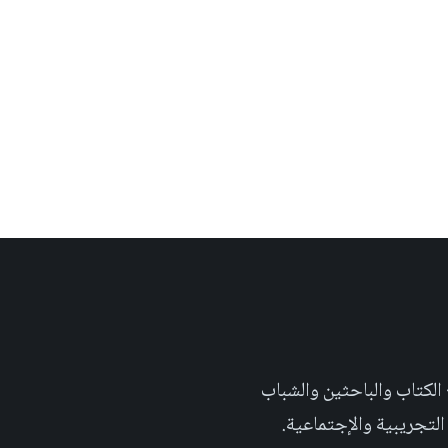
 تهدف الى إثراء المحتوى العلمي العربي على والويب٬ وتشجيع الكتاب والباحثين والشباب