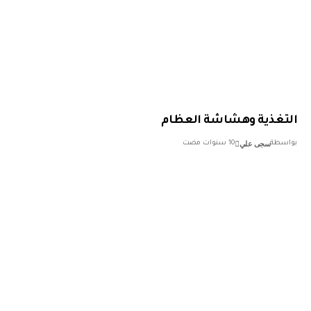
تغذية وهشاشة العظام
سجى علي
سطة
10 سنوات مضت