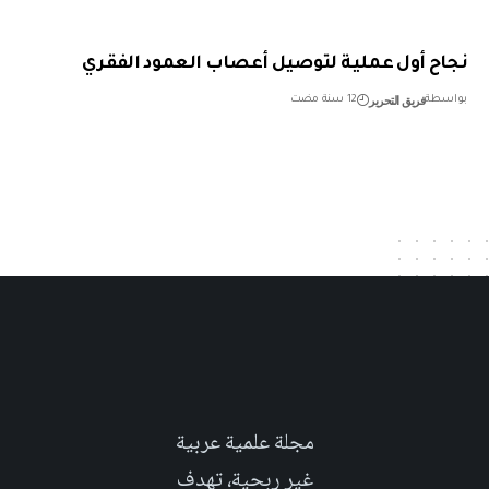
ح أول عملية لتوصيل أعصاب العمود الفقري
فريق التحرير
طة
12 سنة مضت
مجلة علمية عربية
غير ربحية، تهدف