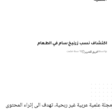
شاف نسب زرنيخ سام في الطعام
فريق التحرير
طة
12 سنة مضت
علمية عربية غير ربحية، تهدف الى إثراء المحتوى