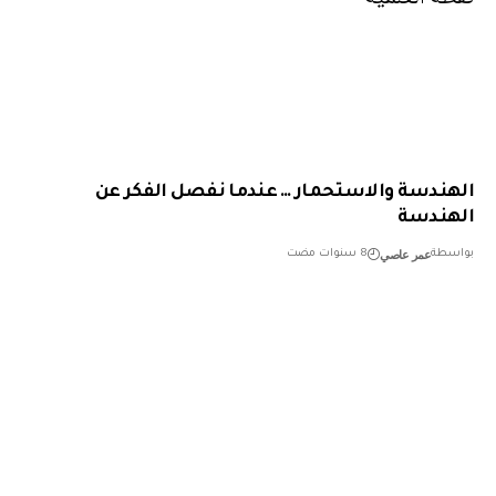
ندسة والاستحمار … عندما نفصل الفكر عن
ندسة
عمر عاصي
طة
8 سنوات مضت