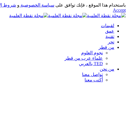
باستخدام هذا الموقع ، فإنك توافق على
سياسة الخصوصية
و
شروط ال
Accept
لقيمات
عمق
تقنية
تحر
من قطر
نجوم العلوم
علماء عرب من قطر
TED بالعربي
من نحن
تواصل معنا
أكتب معنا