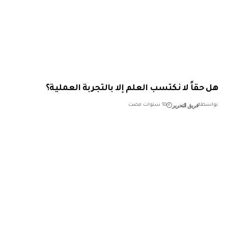
حقاً لا نكتسب العلم إلا بالتجربة العملية؟
فريق التحرير
طة
10 سنوات مضت