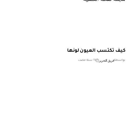
 تكتسب العيون لونها
فريق التحرير
طة
11 سنة مضت