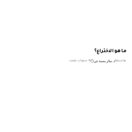
و الاختراع؟
د. سائر بصمة جي
طة
8 سنوات مضت