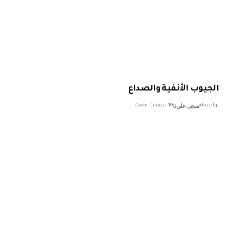
يوب الأنفية والصداع
سجى علي
سطة
10 سنوات مضت