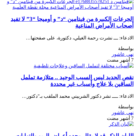
الجرعات الكبيرة من فيتامين “د” و أوميجا “3” لا تفيد
أصحاب الأمراض المناعية
الادعاء: ـــ نشرت رحمة الغيلي، دكتورة، على صفحتها…
بواسطة
نهى عاشور
7 أشهر مضت
نقص الحديد ليس السبب الوحيد .. متلازمة تململ
الساقين بلا علاج وأسباب غير محددة
الادعاء: ــــ نشر دكتور الشربيني محمد الملقب بـ"دكتور…
بواسطة
نهى عاشور
7 أشهر مضت
اللبان الذكر قد لا يقلل وحده أعراض الربو والتهابات