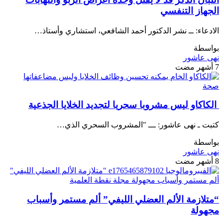
الجهاز التنفسي
الادعاء: ــ نشر الدكتور أحمد الشافعي، استشاري وأستاذ…
بواسطة
نهى عاشور
7 أشهر مضت
صحة
الكاكاو ليس مشروبا سحريا لتجديد الخلايا الجذعية
كتبت ـ نهى عاشور: ـــ "المشروب السحري الذي…
بواسطة
نهى عاشور
8 أشهر مضت
“متلازمة الألم العضلي الليفي” ألم مستمر وأسباب
مجهولة