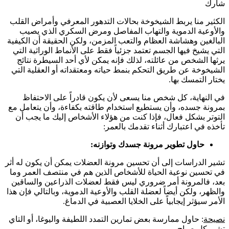
شارك
الكثير منا يربط الشيخوخة بحالات التدهور المعرفي وأمراض القلب
والأوعية الدموية والتهاب المفاصل ومرض السكري الذي يصيب
البالغين وهشاشة العظام والتعب المزمن، ولكن الحقيقة أن الكيفية
التي يشيخ فيها الجسم تعتمد جزئياً فقط على الأنماط الوراثية التي
يرثها الشخص من عائلته، لذلك فإنه يمكن لأي أحد السيطرة نتائج
الشيخوخة عن طريق التحكم بنمط حياته ومعتقداته أو العقلية التي
يختار التمسك بها.
في النهاية، كل شخص منا يسعى لأن يكون قادراً على الاحتفاظ
بمرونة جسده، وأن يستطيع استخدام طاقته بكفاءة، وأن يتعامل مع
التوتر بشكل فعال، فإذا كنت من هؤلاء الأشخاص إليك ما يجب أن
تأخذه في اعتبارك أثناء تقدمك بالعمر:
حاول تطوير مرونة جسدك وتوازنه:
تشير الدراسات إلى أن تحسين مرونة العضلات يمكن أن يكون له أثر
في تحسين نوعية الحياة للأشخاص الذين هم في منتصف العمر وما
بعد، فالمرونة أمر ضروري ليس فقط لعضلات الذراعين والساقين
والظهر، ولكن أيضاً لعضلة القلب والأوعية الدموية، وبالتالي فإن هذا
الأمر سيؤثر إيجابياً على الخلايا العصبية في الدماغ.
نصيحة
: حاول ممارسة بعض تمارين التمدد اللطيفة واليوغا، أو التاي
تشي كل صباح.