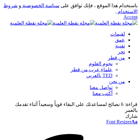
باستخدام هذا الموقع ، فإنك توافق على
سياسة الخصوصية
و
شروط
الاستخدام
.
Accept
لقيمات
عمق
تقنية
تحر
من قطر
نجوم العلوم
علماء عرب من قطر
TED بالعربي
من نحن
تواصل معنا
أكتب معنا
قراءة:
6 نصائح لمساعدتك على البقاء قوياً وسعيداً أثناء تقدمك
بالعمر
شارك
Font Resizer
Aa