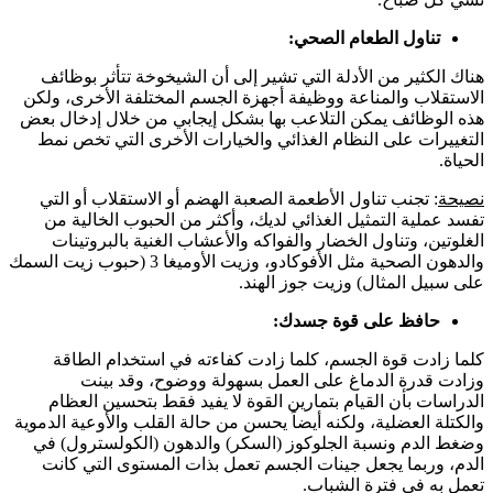
تناول الطعام الصحي:
هناك الكثير من الأدلة التي تشير إلى أن الشيخوخة تتأثر بوظائف
الاستقلاب والمناعة ووظيفة أجهزة الجسم المختلفة الأخرى، ولكن
هذه الوظائف يمكن التلاعب بها بشكل إيجابي من خلال إدخال بعض
التغييرات على النظام الغذائي والخيارات الأخرى التي تخص نمط
الحياة.
نصيحة
: تجنب تناول الأطعمة الصعبة الهضم أو الاستقلاب أو التي
تفسد عملية التمثيل الغذائي لديك، وأكثر من الحبوب الخالية من
الغلوتين، وتناول الخضار والفواكه والأعشاب الغنية بالبروتينات
والدهون الصحية مثل الأفوكادو، وزيت الأوميغا 3 (حبوب زيت السمك
على سبيل المثال) وزيت جوز الهند.
حافظ على قوة جسدك:
كلما زادت قوة الجسم، كلما زادت كفاءته في استخدام الطاقة
وزادت قدرة الدماغ على العمل بسهولة ووضوح، وقد بينت
الدراسات بأن القيام بتمارين القوة لا يفيد فقط بتحسين العظام
والكتلة العضلية، ولكنه أيضاً يحسن من حالة القلب والأوعية الدموية
وضغط الدم ونسبة الجلوكوز (السكر) والدهون (الكولسترول) في
الدم، وربما يجعل جينات الجسم تعمل بذات المستوى التي كانت
تعمل به في فترة الشباب.