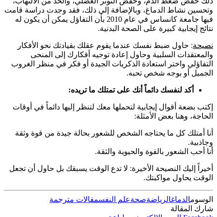
ذلك خفض ضغط الدم، وخفض التوتر العضلي، والحد من الالتهاب،
وتحسين نشاط الدماغ، وبالإضافة إلى ذلك، فقد وجدت دراسة قامت
فيها جامعة كانساس في عام 2010 بأن التفاؤل يمكن أن يكون له
نتائج إيجابية كبيرة على الصحة البدنية.
نصيحة
: حاول ضبط نفسك عندما يقوم عقلك بقيادتك نحو الأفكار
والمعتقدات السلبية وحاول إعادة توجيه أفكارك إلى المنحى
التفاؤلي واختر استعادة الذكريات الجيدة أو فكر في منظر الغروب
الجميل أو بوجه شخص تحبه.
أكد لنفسك دائماً أنك على تمتلك ما تريده:
إكتب بضعة أقوال إيجابية لتحملها معك لتنظر إليها دائماً في أوقات
الحاجة، وهنا بعض الأمثلة:
أنا أمتلك كل ما يحتاجه الشخص للشعور بحالة جيدة من قوة وثقة
وجاذبية.
أنا أحب الشعور بالقوة والحيوية والثقة.
أخيراً إليك النصيحة الأخيرة: لا تدع الوقت يسبقك بل حاول أن تجعل
الوقت يحاول مواكبتك.
الوسوم
الدماغ
الرياضة
صحة
علم النفس
مقالات مترجمة
شارك المقالة