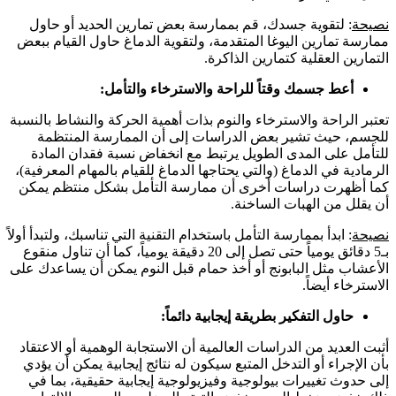
نصيحة
: لتقوية جسدك، قم بممارسة بعض تمارين الحديد أو حاول
ممارسة تمارين اليوغا المتقدمة، ولتقوية الدماغ حاول القيام ببعض
التمارين العقلية كتمارين الذاكرة.
أعط جسمك وقتاً للراحة والاسترخاء والتأمل:
تعتبر الراحة والاسترخاء والنوم بذات أهمية الحركة والنشاط بالنسبة
للجسم، حيث تشير بعض الدراسات إلى أن الممارسة المنتظمة
للتأمل على المدى الطويل يرتبط مع انخفاض نسبة فقدان المادة
الرمادية في الدماغ (والتي يحتاجها الدماغ للقيام بالمهام المعرفية)،
كما أظهرت دراسات أخرى أن ممارسة التأمل بشكل منتظم يمكن
أن يقلل من الهبات الساخنة.
نصيحة
: ابدأ بممارسة التأمل باستخدام التقنية التي تناسبك، ولتبدأ أولاً
بـ5 دقائق يومياً حتى تصل إلى 20 دقيقة يومياً، كما أن تناول منقوع
الأعشاب مثل البابونج أو أخذ حمام قبل النوم يمكن أن يساعدك على
الاسترخاء أيضاً.
حاول التفكير بطريقة إيجابية دائماً:
أثبت العديد من الدراسات العالمية أن الاستجابة الوهمية أو الاعتقاد
بأن الإجراء أو التدخل المتبع سيكون له نتائج إيجابية يمكن أن يؤدي
إلى حدوث تغييرات بيولوجية وفيزيولوجية إيجابية حقيقية، بما في