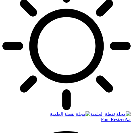
Font Resizer
Aa