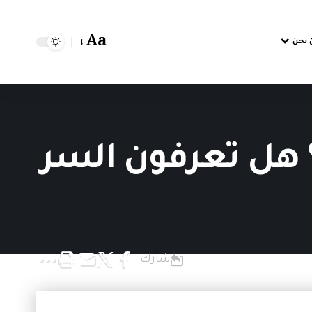
Aa
 نحن
هل تعرفون السر
شارك