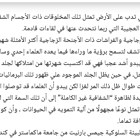
ي تدب على الأرض تمثل تلك المخلوقات ذات الأجسام الشفا
العجيبة التي ربما نتحدث عنها في لقاءات قادمة.
زجاجية
والفراشات ذات الأجنحة
الزجاجية أكثر الأمثلة شهر
شف لتسمح برؤية ما وراءها فيما يعده العلماء إحدي وسائل
بدو أشد عجبا فهي قد اكتسبت شهرتها من امتلاكها لجلد
ل، في حين يظل الجلد الموجود علي ظهور تلك البرمائيات 
طوال ظل ذلك المر لغزا لكن يبدو أن العلماء قد توصلوا ال
دة
لظاهرة “الشفافية غير الكاملة” إلى أن تلك السمة الت
مثل نوعًا مجهولًا من آلية التمويه في الحيوانات ، وأن 
فة تماما.
ئة السلوكية جيمس بارنيت من جامعة ماكماستر في كندا ” ب