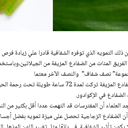
 كان ذلك التمويه الذي توفره الشفافية قادرا علي زيادة فرص
 الفريق المئات من الضفادع المزيفة من الجيلاتين،وباستخدام
وعة” نصف شفاف” والنصف الآخر معتما
ثم ترك العلماء تلك الضفادع المزيفة تركت لمدة 72 س
الضفادع في الإكوادور.
جد العلماء أن المفترسات قد التهمت عددا أقل بكثير من الن
ى أن الضفادع الزجاجية تحصل على ميزة تمويه بفضل أجسام
 يكون تأثير الشفافية في رائعًا مثل
تغيير اللون المذهل ال