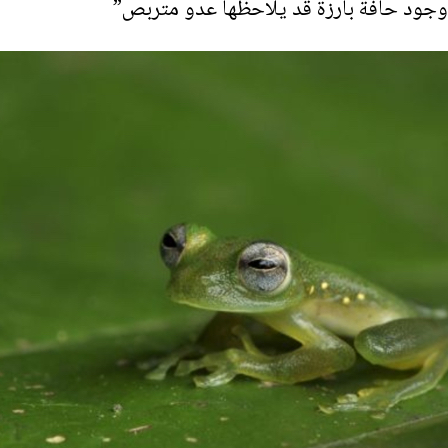
وجود حافة بارزة قد يلاحظها عدو متربص”