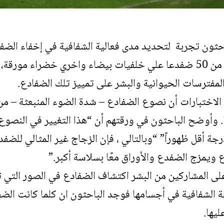
حثون تجربة لتحديد مدى فعالية الشفافية في إخفاء الضف
التجربة تم تصوير أكثر من 50 ضفدعا علي خلفيات بيضاء واخري خضراء
لمفترسات الحيوانية والبشر على تمييز تلك الضفادع.
لاختبارات أن نصوع الضفادع – شدة الضوء المنبعثة – من 
ا. وأوضح
الباحثون في ورقتهم أن
“هذا التغيير في النصو
ة أقل ظهوراً” “وبالتالي ، فإن الزجاج غير المثالي للضفدع 
يمزج الضفدع والأوراق معًا بسلاسة أكبر.”
لى المشاركين من البشر اكتشاف الضفادع في الصور التي ت
الشفافية في أجسامها فوجد الباحثون ان كلما كانت الضف
يها.