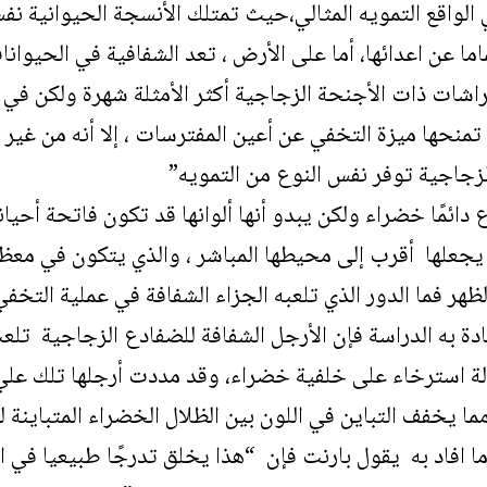
 الواقع التمويه المثالي،حيث تمتلك الأنسجة الحيوانية نف
ما عن اعدائها، أما على الأرض ، تعد الشفافية في الحيوان
راشات ذات الأجنحة
الزجاجية أكثر الأمثلة شهرة ولكن في 
نحها ميزة التخفي عن أعين المفترسات ، إلا أنه من غير 
لزجاجية توفر نفس النوع من التمويه”
دائمًا خضراء ولكن يبدو أنها ألوانها قد تكون فاتحة أحيا
يجعلها أقرب إلى محيطها المباشر ، والذي يتكون في مع
لظهر فما الدور الذي تلعبه الجزاء الشفافة في عملية التخف
دة به الدراسة فإن الأرجل الشفافة للضفادع الزجاجية تلع
الة استرخاء على خلفية خضراء، وقد مددت أرجلها تلك علي
ما يخفف التباين في اللون بين الظلال الخضراء المتباينة
 افاد به
يقول بارنت
فإن “هذا يخلق تدرجًا طبيعيا في ال