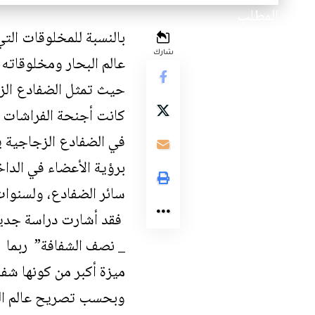
بالنسبة للمخلوقات الت
شارك
عالم البحار ومخلوقاته 
حيث تمثل الضفادع ال
كانت أجنحة الفراشات ت
في الضفادع الزجاجية ي
برؤية الأعضاء في الداخ
سائر الضفادع، ولسنوات 
فقد أشارت
دراسة جدي
_ نصف الشفافة” ربما ت
ميزة أكبر من كونها شفا
وبحسب تصريح عالم البي