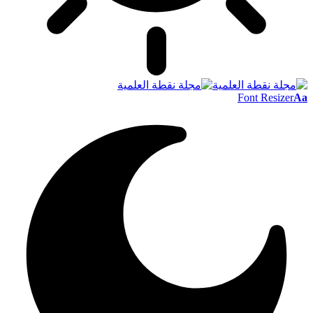
Font Resizer
Aa