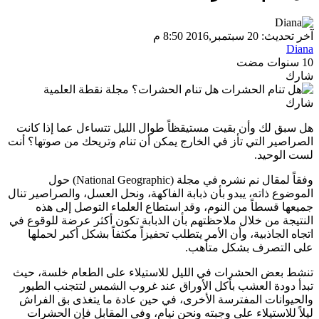
آخر تحديث: 20 سبتمبر,2016 8:50 م
Diana
10 سنوات مضت
شارك
شارك
هل سبق لك وأن بقيت مستيقظاً طوال الليل تتساءل عما إذا كانت
الصراصير التي تأز في الخارج يمكن أن تنام وتريحك من صوتها؟ أنت
لست الوحيد.
وفقاً لمقال نم نشره في مجلة (National Geographic) حول
الموضوع ذاته، يبدو بأن ذبابة الفاكهة، ونحل العسل، والصراصير تنال
جميعها قسطاً من النوم، وقد استطاع العلماء التوصل إلى هذه
النتيجة من خلال ملاحظتهم بأن الذبابة تكون أكثر عرضة للوقوع في
اتجاه الجاذبية، وأن الأمر يتطلب تحفيزاً مكثفاً بشكل أكبر لحملها
على التصرف بشكل متأهب.
تنشط بعض الحشرات في الليل للاستيلاء على الطعام خلسة، حيث
تبدأ دودة العشب بأكل الأوراق عند غروب الشمس لتتجنب الطيور
والحيوانات المفترسة الأخرى، في حين عادة ما يتغذى بق الفراش
ليلاً للاستيلاء على وجبته ونحن نيام، وفي المقابل فإن الحشرات