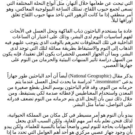
التي تبحث عن طعامها خلال النهار، مثل أنواع النحلة المختلفة التي
تسعى لجمع حبوب اللقاح، تمتلك الساعة البيولوجية المعاكس، وهو
أمر منطقي إذا ما كانت الزهور التي تأخذ منها حبوب اللقاح تغلق
أوراقها ليلاً.
عادة ما يستخدم الباحثون ذباب الفاكهة ونحل العسل في الأبحاث
لفهم أساسيات النوم لدى البشر، وذلك على اعتبار أن الساعات
الداخلية في تلك المخلوقات تخبرهم بالوقت الذي يتوجب عليهم فيه
الذهاب إلى النوم والاستيقاظ بطريقة مماثلة لتلك التي توجد لدى
البشر، وبما أن الجهاز العصبي للحشرات يكون أقل تعقيداً، فإنه يكون
من السهل دراسة تأثير المنبهات البيئية والحرمان من النوم على
جهازها العصبي.
يذكر مقال (National Geographic) أيضاً أن أحد الباحثين طور جهازاً
يدعى “insominator،” لدراسة ما يحدث لنحل العسل عندما يتم
حرمانه من النوم، وقد قام الباحثون بوسم النحل بقطع صغيرة من
المعدن واستخدام المغناطيس لإعطائه صدمة لكي يستيقظ، ومن
خلال ذلك تبين بأن النحل الذي يتم حرمانه من النوم تضعف قدراته
على التواصل، تماماً مثل البشر.
يبدو بأن النوم هو أمر مسيطر في كل مكان من المملكة الحيوانية،
لذلك فنحن نعلم بأنه أمر مهم للغاية، ولكن السبب الذي يجعل
الحيوانات بحاجة للنوم ليس واضحاً تماماً بالنسبة للعلماء، ولكن يبدو
بأن وجود جهاز عصبي مركزي هو أحد أهم العوامل التي تحدد ما إذا