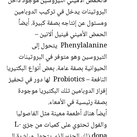
فالحمض الأميني التيروسين موجود داخل
البروتينات يدخل في تركيب الدوبامين
ومسئول عن إنتاجه بصفة كبيرة.
أيضاً
الحمض الأميني فينيل ألانين –
Phenylalanine يتحول إلى
التيروسين وهو متوفر في البروتينات
الحيوانية بصفة عامة. بعض أنواع البكتيريا
النافعة
– Probiotics لها دور في تحفيز
إفراز الدوبامين تلك البكتيريا موجودة
بصفة رئيسية في الأمعاء.
أيضاً هناك أطعمة معينة مثل الفاصوليا
والفول تحتوي على كميات من جزئ L-
dopa ذلك الجزئ الذي يتحول مباشرة إلى