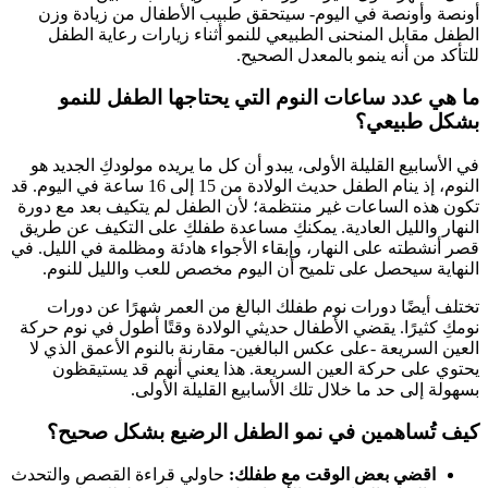
ونصة وأونصة في اليوم- سيتحقق طبيب الأطفال من زيادة وزن
لطفل مقابل المنحنى الطبيعي للنمو أثناء زيارات رعاية الطفل
لتأكد من أنه ينمو بالمعدل الصحيح.
ا هي عدد ساعات النوم التي يحتاجها الطفل للنمو
شكل طبيعي؟
ي الأسابيع القليلة الأولى، يبدو أن كل ما يريده مولودكِ الجديد هو
النوم، إذ ينام الطفل حديث الولادة من 15 إلى 16 ساعة في اليوم. قد
كون هذه الساعات غير منتظمة؛ لأن الطفل لم يتكيف بعد مع دورة
لنهار والليل العادية. يمكنكِ مساعدة طفلكِ على التكيف عن طريق
صر أنشطته على النهار، وإبقاء الأجواء هادئة ومظلمة في الليل. في
لنهاية سيحصل على تلميح أن اليوم مخصص للعب والليل للنوم.
ختلف أيضًا دورات نوم طفلك البالغ من العمر شهرًا عن دورات
ومكِ كثيرًا. يقضي الأطفال حديثي الولادة وقتًا أطول في نوم حركة
لعين السريعة -على عكس البالغين- مقارنة بالنوم الأعمق الذي لا
حتوي على حركة العين السريعة. هذا يعني أنهم قد يستيقظون
سهولة إلى حد ما خلال تلك الأسابيع القليلة الأولى.
يف تُساهمين في نمو الطفل الرضيع بشكل صحيح؟
اقضي بعض الوقت مع طفلك:
حاولي قراءة القصص والتحدث