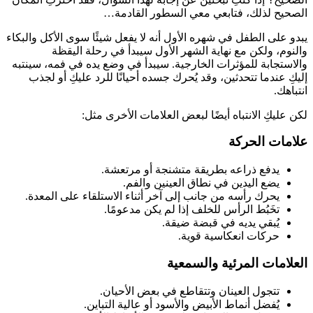
لصحيح لذلك، فتابعي معي السطور القادمة…
بدو على الطفل في شهره الأول أنه لا يفعل شيئًا سوى الأكل والبكاء
النوم، ولكن مع نهاية الشهر الأول سيبدأ في رحلة اليقظة
الاستجابة للمؤثرات الخارجية. سيبدأ في وضع يده في فمه، سينتبه
ليكِ عندما تتحدثين، وقد يُحرك جسده أحيانًا للرد عليكِ أو لجذب
نتباهك.
كن عليكِ الانتباه أيضًا لبعض العلامات الأخرى مثل:
لامات الحركة
يدفع ذراعه بطريقة متشنجة أو مرتعشة.
يضع اليدين في نطاق العينين والفم.
يحرك رأسه من جانب إلى آخر أثناء الاستلقاء على المعدة.
تخَبُط الرأس للخلف إذا لم يكن مدعومًا.
يُبقي يديه في قبضة ضيقة.
حركات انعكاسية قوية.
لعلامات المرئية والسمعية
تتجول العينان وتتقاطع في بعض الأحيان.
يُفضل أنماط الأبيض والأسود أو عالية التباين.