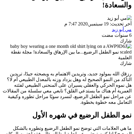
السعادة!
ر تحديث: 19 سبتمبر,2020 7:47 م
ي أبو زيد
ات مضت
ارك
ارك
زقكِ الله بمولود جديد، وتريدين الاهتمام به وبصحته جيدًا، تريدين
لتأكد من النمو الصحيح له وهل يزداد وزنه بالمعدل الطبيعي أم لا؟
ل نموه الحركي والعقلي يسيران على المنحنى الطبيعي لفئته
لعمرية أم هناك ما يستدعي القلق؟ تابعي معي سلسلة من المقالات
ن مراحل نمو الطفل الرضيع، لنسرد سويًا مراحل تطوره وكيفية
لتعامل معه خطوة بخطوة.
مو الطفل الرضيع في شهره الأول
ا هي العلامات التي توضح نمو الطفل الرضيع وتطوره بالشكل
لصحيح؟ إذا كنتِ تبحثين عن إجابة لهذا السؤال، فقد اخترتِ المكان