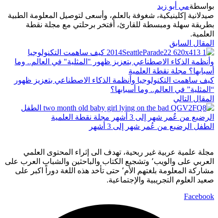
واسطة
مي أبو زيد
يدلانية إكلينيكية، شغوفة بالعلم، وأسعى لتوصيل المعلومة الطبية
طريقة سهلة ومبسطة للقارئ، أفتخر برحلتي مع مجلة نقطة
لعلمية.
لمقال السابق
يف ساهمت التكنولوجيا وأنظمة الذكاء الاصطناعي بتعزيز ظهور
المثلية” في العالم.. وما أسبابها؟
لمقال التالي
لطفل الرضيع من عُمر شهر إلى 3 أشهر
جلة علمية عربية غير ربحية، تهدف الى إثراء المحتوى العلمي
العربي على والويب٬ وتشجيع الكتاب والباحثين والشباب العرب على
مشاركة المعلومة بلغتهم الأم٬ حتى تأخد هذه اللغة دوراً اكبر على
عيد العلوم التجريبية والإجتماعية.
Faceboo