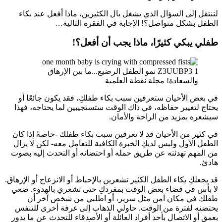
ننتقل إلى السؤال الذي يشغل بال الكثيرين، ماذا أفعل عند بكاء
لطفل بشكل متواصل؟! الإجابة في الفقرة التالية…
فلي يبكي كثيرًا، ماذا يجب أن أفعل؟
!
ي بعض الأحيان ستعرفين سبب بكاء طفلكِ، فقد يكون جائعًا أو
حتاج لتغيير حفاظه، في ذاك الوقت ستستجيبين لما يحتاجه، فهذا
يشعره بمزيد من الراحة والأمان.
ي كثير من الأحيان قد لا تعرفين سبب بكاء طفلك -خاصةً إذا كان
لطفل الأول وليس لديكِ الخبرة الكافية للتعامل معه- لكن لا يزال
ن المهم تهدئته عن طريق حمله أو احتضانه أو التحدث إليه بصوت
ادئ.
د يجعلكِ بكاء الطفل الكثير تشعرين بالإحباط أو الانزعاج أو الإرهاق.
ا بأس في قضاء بعض الوقت بمفردكِ حتى تشعري بالهدوء. ضعي
فلك في مكان آمن مثل سرير، أو اطلبي من شخص آخر أن
حتضنه لفترة من الوقت. حاولي الذهاب إلى غرفة أخرى للتنفس
عمق أو الاتصال بأحد أفراد العائلة أو الأصدقاء للتحدث عن ما يدور