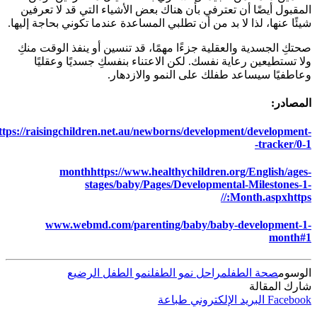
لمقبول أيضًا أن تعترفي بأن هناك بعض الأشياء التي قد لا تعرفين
يئًا عنها، لذا لا بد من أن تطلبي المساعدة عندما تكوني بحاجة إليها.
حتكِ الجسدية والعقلية جزءًا مهمًا، قد تنسين أو ينفذ الوقت منكِ
لا تستطيعين رعاية نفسك. لكن الاعتناء بنفسكِ جسديًا وعقليًا
عاطفيًا سيساعد طفلك على النمو والازدهار.
لمصادر:
https://raisingchildren.net.au/newborns/development/development
tracker/0-1
month
https://www.healthychildren.org/English/ages
stages/baby/Pages/Developmental-Milestones-1
Month.aspx
https:/
www.webmd.com/parenting/baby/baby-development-1
month#
لوسوم
صحة الطفل
مراحل نمو الطفل
نمو الطفل الرضيع
ارك المقالة
Faceboo
البريد الإلكتروني
طباعة