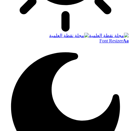
Font Resizer
A