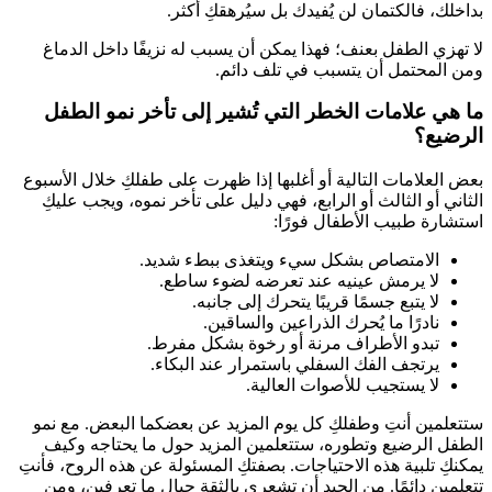
داخلك، فالكتمان لن يُفيدك بل سيُرهقكِ أكثر.
ا تهزي الطفل بعنف؛ فهذا يمكن أن يسبب له نزيفًا داخل الدماغ
من المحتمل أن يتسبب في تلف دائم.
ا هي علامات الخطر التي تُشير إلى تأخر نمو الطفل
لرضيع؟
عض العلامات التالية أو أغلبها إذا ظهرت على طفلكِ خلال الأسبوع
لثاني أو الثالث أو الرابع، فهي دليل على تأخر نموه، ويجب عليكِ
ستشارة طبيب الأطفال فورًا:
الامتصاص بشكل سيء ويتغذى ببطء شديد.
لا يرمش عينيه عند تعرضه لضوء ساطع.
لا يتبع جسمًا قريبًا يتحرك إلى جانبه.
نادرًا ما يُحرك الذراعين والساقين.
تبدو الأطراف مرنة أو رخوة بشكل مفرط.
يرتجف الفك السفلي باستمرار عند البكاء.
لا يستجيب للأصوات العالية.
تتعلمين أنتِ وطفلكِ كل يوم المزيد عن بعضكما البعض. مع نمو
لطفل الرضيع وتطوره، ستتعلمين المزيد حول ما يحتاجه وكيف
مكنكِ تلبية هذه الاحتياجات. بصفتكِ المسئولة عن هذه الروح، فأنتِ
تعلمين دائمًا. من الجيد أن تشعري بالثقة حيال ما تعرفين، ومن