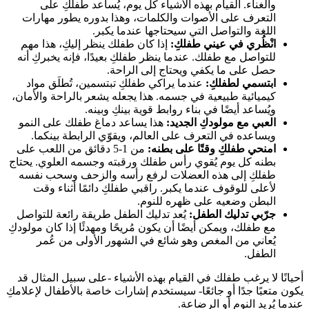
والغناء. القيام بهذه الأشياء كل يوم، يُساعد طفلكِ على
التعرف على الأصوات والكلمات، وهذا بدوره يطور مهارات
اللغة والتواصل التي سيحتاجها عندما يكبر.
انْظُري في عيني طفلكِ:
إذا كان طفلك ينظر إليكِ، هذا مهم
للتواصل مع طفلك. عندما ينظر طفلكِ بعيدًا، فإنه يخبركِ أنه
حصل على ما يكفي ويحتاج إلى الراحة.
ابتسمي لطفلكِ:
عندما يراكي طفلكِ تبتسمين، تُطلَق مواد
كيميائية طبيعية في جسمه. هذا يجعله يشعر بالراحة والأمان،
ويُساعد أيضًا في بناء روابط قوية بينكِ وبينه.
العبي مع مولودكِ الجديد:
هذا يساعد دماغ طفلك على النمو
ويساعده في التعرف على العالم، ويقوّي الرابطة بينكما.
امنحي طفلكِ وقتًا على بطنه:
من 1-5 دقائق من اللعب على
بطنه كل يوم يُقوي رأس طفلك ورقبته وجسمه العلوي. يحتاج
طفلكِ إلى هذه العضلات لرفع رأسه والزحف وسحب نفسه
لأعلى للوقوف عندما يكبر. راقبي طفلكِ دائمًا أثناء وقت
البطن وضعيه على ظهره للنوم.
جرّبي تدليك الطفل:
يُعد تدليك الطفل طريقة رائعة للتواصل
مع طفلك، ويمكن أيضًا أن يكون مُريحًا ومهدئًا إذا كان مولودكِ
يُعاني من المغص وهو شائع في الشهور الأولى من عُمر
الطفل.
حيانًا لا يرغب طفلك في القيام بهذه الأشياء -على سبيل المثال قد
كون متعبًا جدًا أو جائعًا- سيستخدم إشارات خاصة بالأطفال لإعلامكِ
ندما يُريد النوم أو الرضاعة.