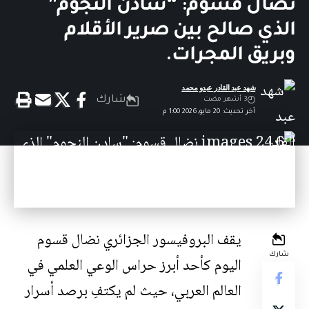
نضال قسوم: “سادن النجوم”
الذي صالح بين صرير الأقلام
وبريق المجرات.
شهد عبد القادر عبدو محمد
شارك
3 أشهر مضت
آخر تحديث: 20 مايو,2026 1:00 م
يقف البروفيسور الجزائري نضال قسوم
شارك
اليوم كأحد أبرز حراس الوعي العلمي في
العالم العربي، حيث لم يكتفِ برصد أسرار