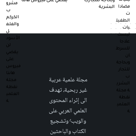
وبحاجة للتجارب
يقضي على فيروس هانتا
البشرية
مجلة علمية عربية
غير ربحية، تهدف
الى إثراء المحتوى
العلمي العربي على
والويب٬ وتشجيع
الكتاب والباحثين