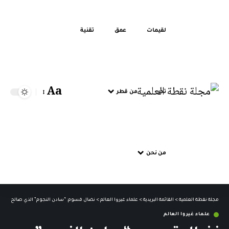
لقيمات
عمق
تقنية
Aa
تحر
من قطر
من نحن
مجلة نقطة العلمية
>
القائمة البريدية
>
علماء غيروا العالم
>
نضال قسوم: “سادن النجوم” الذي صالح بين صري
علماء غيروا العالم