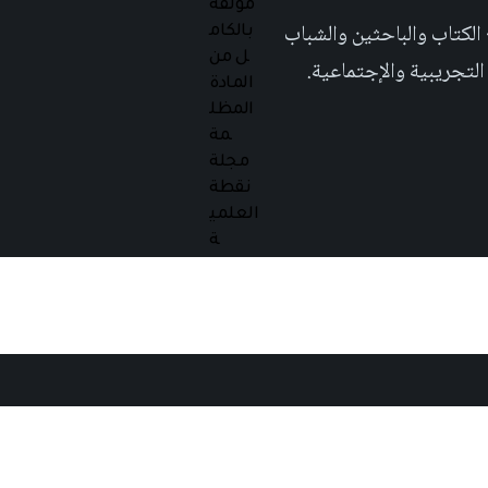
 تهدف الى إثراء المحتوى العلمي العربي على والويب٬ وتشجيع الكتاب والباحثين والشباب