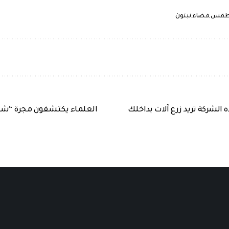
قس
فضاء
نبتون
لشركة تريد زرع آلات بداخلك
العلماء يكتشفون مجرة “شبح