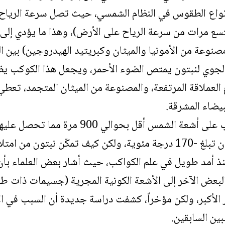
سع مرات من سرعة الرياح على الأرض)، وهذا ما يؤدي إلى
عة من الأمونيا والميثان وكبريتيد الهيدروجين) بين الحي
لجوي لنبتون يمتص الضوء الأحمر، ويجعل هذا الكوكب يظهر
العملاقة المرتفعة، والمصنوعة من الميثان المتجمد، تعطي
يضاء المشرقة.
ولكن مع حصول الكوكب على أشعة الشمس أقل 
الحرارة على سطح نبتون تبلغ -170 درجة مئوية، ولكن كيف تمكّن نب
منذ أمد طويل في علم الكواكب، حيث أشار بعض العلماء بأن
بعض الآخر إلى الأشعة الكونية المجرية (جسيمات ذات طاق
ر الأكبر، ولكن مؤخراً، كشفت دراسة جديدة أن السبب في ا
ين السابقين.