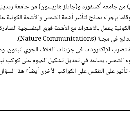
ن) من جامعة أكسفورد و(جايلز هاريسون) من جامعة ريدين
ون منذ عام 1972، وقاما بإجراء نماذج لتأثير أشعة الشمس والأشعة ال
الكونية يعمل بالاشتراك مع الأشعة فوق البنفسجية الصادرة
(Nature Communications).
ة تضرب الإلكترونات في جزيئات الغلاف الجوي لنبتون، وهذ
ء الشمس، يساعد في تعديل تشكيل الغيوم على كوكب نبتون
 تأثير على الطقس على الكواكب الأخرى أيضاً؟ هذا السؤال ي