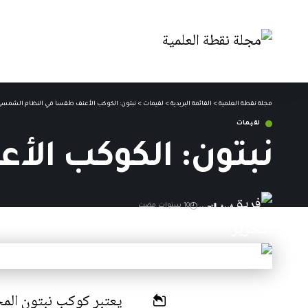
مجلة نقطة العلمية
>
القائمة البريدية
>
لقيمات
>
نبتون: الكوكب الأعنف طقساً في النظام الشمس
لقيمات
نبتون: الكوكب ال
فريق التحرير
10 سنوات مضت
آخر تحديث: 28 أغسطس,2016 12:21 م