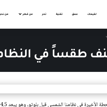
لقيمات
عمق
تقنية
تحر
من قطر
من نحن
ي
أعنف طقساً في النظ
ي