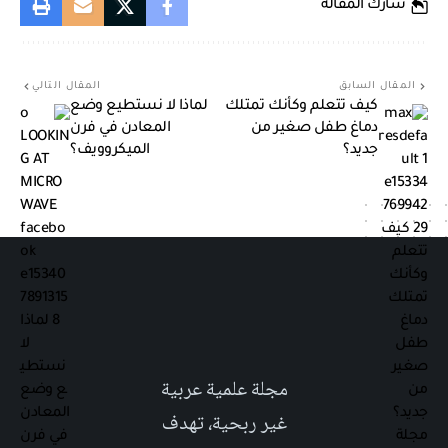
شارك المقالة
المقال السابق
المقال التالي
كيف تتعلم وكأنك تمتلك
لماذا لا نستطيع وضع
دماغ طفل صغير من
المعادن في فرن
جديد؟
الميكروويف؟
مجلة علمية عربية
غير ربحية، تهدف