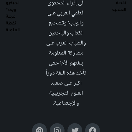
الى إثراء المحتوى
العلمي العربي على
والويب٬ وتشجيع
الكتاب والباحثين
والشباب العرب على
مشاركة المعلومة
بلغتهم الأم٬ حتى
تأخد هذه اللغة دوراً
اكبر على صعيد
العلوم التجريبية
والإجتماعية.