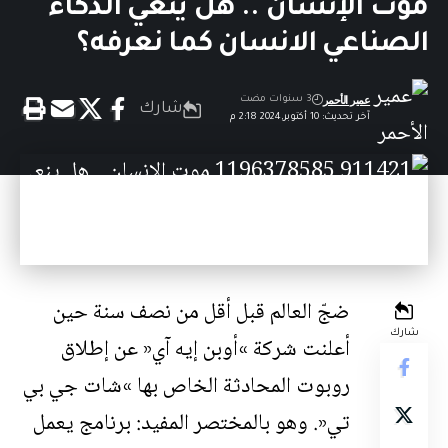
موت الإنسان .. هل ينعي الذكاء
الصناعي الانسان كما نعرفه؟
عمير الأحمر
3 سنوات مضت
شارك
آخر تحديث: 10 أكتوبر,2024 2:18 م
ضجّ العالم قبل أقل من نصف سنة حين
شارك
أعلنت شركة
»
أوبن إيه آي
«
عن إطلاق
روبوت المحادثة الخاص بها
»
شات
جي بي
تي
«
. وهو بالمختصر المفيد: برنامج يعمل