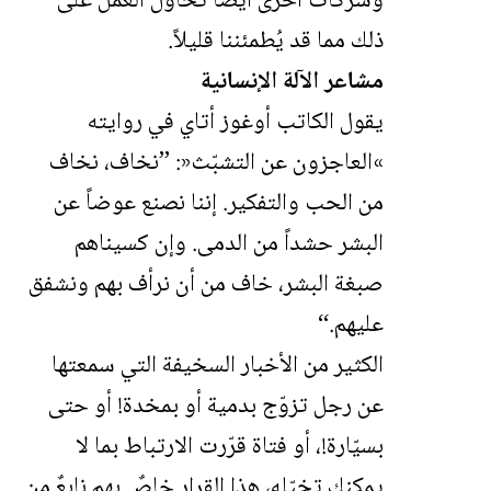
وشركات أخرى أيضاً تحاول العمل على
ذلك مما قد يُطمئننا قليلاً.
مشاعر الآلة الإنسانية
يقول الكاتب أوغوز أتاي في روايته
»
العاجزون عن التشبّث
«
: ’’نخاف، نخاف
من الحب والتفكير. إننا نصنع عوضاً عن
البشر حشداً من الدمى. وإن كسيناهم
صبغة البشر، خاف من أن نرأف بهم ونشفق
عليهم.‘‘
الكثير من الأخبار السخيفة التي سمعتها
عن رجل تزوّج بدمية أو بمخدة! أو حتى
بسيّارة!، أو فتاة قرّرت الارتباط بما لا
يمكنك تخيّله، هذا القرار خاصٌ بهم نابعٌ من