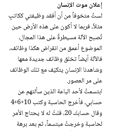
إعلان موت الإنسان
لستُ متخوفاً من أن أفقد وظيفتي ككاتبٍ
مثلاً، فربما لا أكون على هذه الأرض حين
تُصبح الآلة مسيطرةً على هذا المجال،
الموضوع أعمق من انقراض هكذا وظائف،
فالآلة أيضاً تخلق وظائف جديدة معها
وشاهدنا الإنسان يتكيّف مع تلك الوظائف
على مر العصور.
ابتسمتُ لأحد الباعة الذين سألتهم عن
حسابي، فأخرج الحاسبة وكتب 10+6+4
وقال حسابك 20، قلتُ له لا يحتاج الأمر
لحاسبة وخرجتُ مبتسماً، ثم بعد برهة