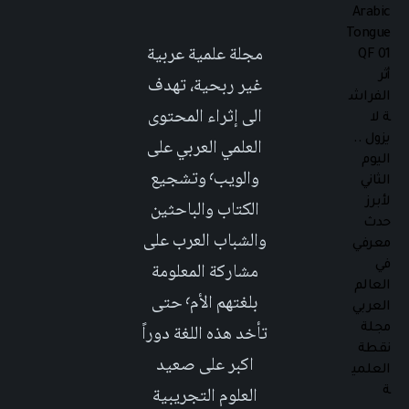
مجلة علمية عربية
غير ربحية، تهدف
الى إثراء المحتوى
العلمي العربي على
والويب٬ وتشجيع
الكتاب والباحثين
والشباب العرب على
مشاركة المعلومة
بلغتهم الأم٬ حتى
تأخد هذه اللغة دوراً
اكبر على صعيد
العلوم التجريبية