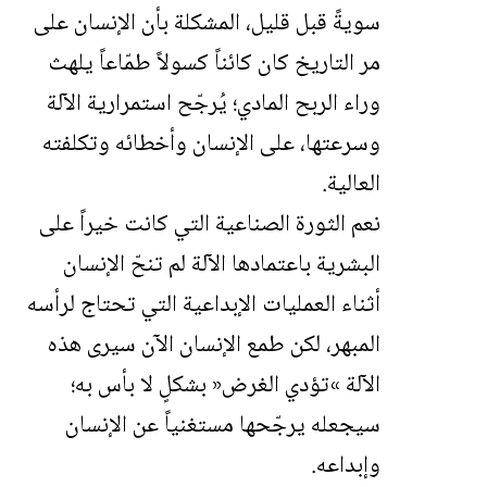
سويةً قبل قليل، المشكلة بأن الإنسان على
مر التاريخ كان كائناً كسولاً طمّاعاً يلهث
وراء الربح المادي؛ يُرجّح استمرارية الآلة
وسرعتها، على الإنسان وأخطائه وتكلفته
العالية.
نعم الثورة الصناعية التي كانت خيراً على
البشرية باعتمادها الآلة لم تنحّ الإنسان
أثناء العمليات الإبداعية التي تحتاج لرأسه
المبهر، لكن طمع الإنسان الآن سيرى هذه
الآلة
»
تؤدي الغرض
«
بشكلٍ لا بأس به؛
سيجعله يرجّحها مستغنياً عن الإنسان
وإبداعه.