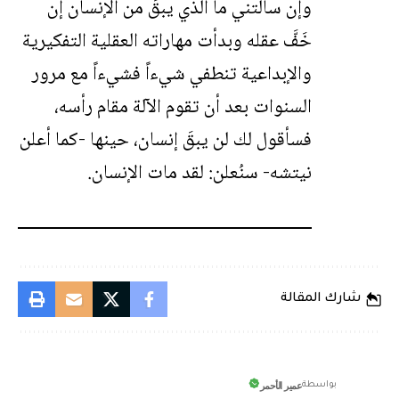
وإن سألتني ما الذي يبقَ من الإنسان إن
خَفَّ عقله وبدأت مهاراته العقلية التفكيرية
والإبداعية تنطفي شيءاً فشيءاً مع مرور
السنوات بعد أن تقوم الآلة مقام رأسه،
فسأقول لك لن يبقَ إنسان، حينها -كما أعلن
نيتشه- سنُعلن: لقد مات الإنسان.
شارك المقالة
عمير الأحمر
بواسطة