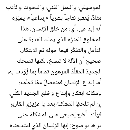
الموسيقي، والعمل الفني، والبحوث والأدب
مثلاً، يُعتبر نتاجاً بشرياً
»
إبداعياً
«
، يميّزه
أنه إبداعي، أي: من خلق الإنسان، هذا
المخلوق المنزّه الذي يملك القدرة على
التأمل والتفكّر فيما حوله ثم الابتكار،
صحيح أن الآلة لا تنسخ، لكنها تمنحك
الجديدَ المقلَّدَ المرهون تماماً بما زُوِّدت به،
أما إبداع الإنسان فمنفصلٌ عمّا تعلّمه؛
بإمكانه ابتكار وإبداع وخلق الجديد الكلّي.
إن لم تلحظِ المشكلة بعد يا عزيزي القارئ
فهأنذا أضع إصبعي على المشكلة حتى
تراها بوضوح: إنها الإنسان الذي امتدحناه