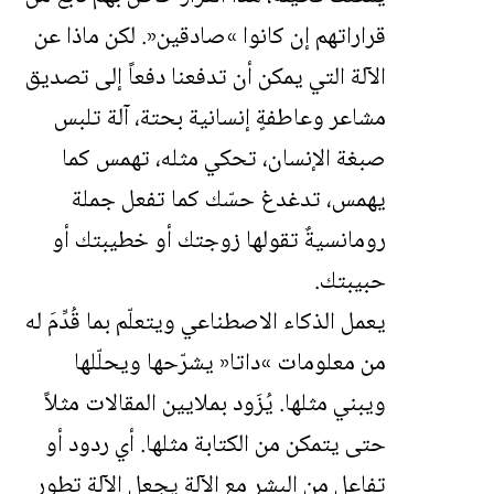
قراراتهم إن كانوا
»
صادقين
«
. لكن ماذا عن
الآلة التي يمكن أن تدفعنا دفعاً إلى تصديق
مشاعر وعاطفةٍ إنسانية بحتة، آلة تلبس
صبغة الإنسان، تحكي مثله، تهمس كما
يهمس، تدغدغ حسّك كما تفعل جملة
رومانسيةٌ تقولها زوجتك أو خطيبتك أو
حبيبتك.
يعمل الذكاء الاصطناعي ويتعلّم بما قُدِّمَ له
من معلومات
»
داتا
«
يشرّحها ويحلّلها
ويبني مثلها. يُزَود بملايين المقالات مثلاً
حتى يتمكن من الكتابة مثلها
. أي ردود أو
تفاعلٍ من البشر مع الآلة يجعل الآلة تطور