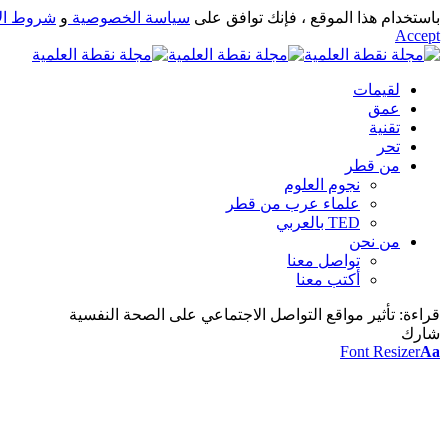
باستخدام هذا الموقع ، فإنك توافق على
سياسة الخصوصية
و
شروط ال
Accept
لقيمات
عمق
تقنية
تحر
من قطر
نجوم العلوم
علماء عرب من قطر
TED بالعربي
من نحن
تواصل معنا
أكتب معنا
قراءة:
تأثير مواقع التواصل الاجتماعي على الصحة النفسية
شارك
Font Resizer
Aa