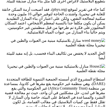
بتطويع البلاستيك لأغراض أخرى كلياً مثل بناء منازل صديقة للبيئة.
كما جاء في تقرير لموقع (phys.org)، فقد أصبحت أزمة السكن خانقة
للغاية في نيجيريا، واشتدت الحاجة لتوفير حوالي 16 مليون وحدة
سكنية لمعالجة النقص، ولكن على اعتبار أن بناء المنازل التقليدية
يمكن أن يكون مكلفاً جداً بالنسبة لمعظم الأشخاص، اعتمد السكان
المحليون على فكرة تم طرحها من قبل منظمتين غير حكوميتين،
ويتم حالياً بناء المنازل من عبوات المياه البلاستيكية.
الحل الجديد لا يخفض من تكاليف البناء فحسب، بل إنه مفيد للبيئة
أيضاً
استطاع المشروع الذي أسسته الجمعية التنموية للطاقة المتجددة
(DARE)، وهي منظمة غير حكومية يقع مقرها في كادونا، بمساعدة
من منظمة (Africa Community Trust) غير الحكومية والتي يقع
مقرها في لندن، حل مشكلتين في آن واحد، حيث تم معالجة قضية
التشرد والمساعدة في الحفاظ على البيئة، خاصة وأن المنازل لا
تقلل فقط من كميات البلاستيك في مقالب القمامة، بل لكون
المنازل أيضاً مصممة لكي لا تنتج أي انبعاثات كربونية.