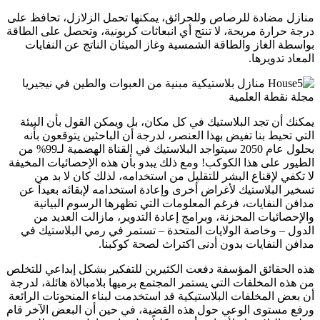
منازل مضادة للرصاص وللحرائق، يمكنها تحمل الزلازل، تحافظ على
درجة حرارة مريحة، لا تنتج أي انبعاثات كربونية، وتحصل على الطاقة
بواسطة الغاز والطاقة الشمسية وغاز الميثان الناتج عن النفايات
المعاد تدويرها.
يمكنك أن تجد البلاستيك في كل مكان، بل ويمكن القول بأن البيئة
التي تحيط بنا تفيض بهذا العنصر، لدرجة أن الباحثين يتوقعون بأنه
بحلول عام 2050 سيتواجد البلاستيك في القناة الهضمية لـ99% من
الطيور على هذا الكوكب! ومع ذلك يبدو بأن هذه الإحصائيات المخيفة
لا تكفي لإقناع البشر للتقليل من استخدامه، لذلك كان لا بد من
تسخير البلاستيك لأغراض أخرى وإعادة استخدامه لإبقائه بعيداً عن
مدافن النفايات، فرغم المعلومات التي تظهرها الرسوم البيانية
والإحصائيات المحزنة، وبرامج إعادة التدوير، مازالت العديد من
الدول – وخاصة الولايات المتحدة – تستمر في رمي البلاستيك في
مدافن النفايات بدون أدنى اكتراث لصحة كوكبنا.
هذه الحقائق المؤسفة دفعت الكثيرين للتفكير بشكل إبداعي للتخلص
من هذه المخلفات التي يستمر المجتمع برميها بلامبالاة هائلة، لدرجة
أن بعض المخلفات البلاستيكية قد استخدمت لبناء المنحوتات الرائعة
ورفع مستوى الوعي حول هذه القضية، في حين أن البعض الآخر قام