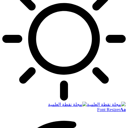
Font Resizer
Aa