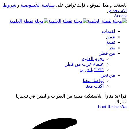
باستخدام هذا الموقع ، فإنك توافق على
سياسة الخصوصية
و
شروط
الاستخدام
.
Accept
لقيمات
عمق
تقنية
تحر
من قطر
نجوم العلوم
علماء عرب من قطر
TED بالعربي
من نحن
تواصل معنا
أكتب معنا
قراءة:
منازل بلاستيكية مبنية من العبوات والطين في نيجيريا
شارك
Font Resizer
Aa