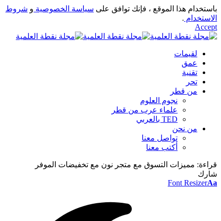
باستخدام هذا الموقع ، فإنك توافق على
سياسة الخصوصية
و
شروط
الاستخدام
.
Accept
لقيمات
عمق
تقنية
تحر
من قطر
نجوم العلوم
علماء عرب من قطر
TED بالعربي
من نحن
تواصل معنا
أكتب معنا
قراءة:
مميزات التسوق مع متجر نون مع تخفيضات الموفر
شارك
Font Resizer
Aa