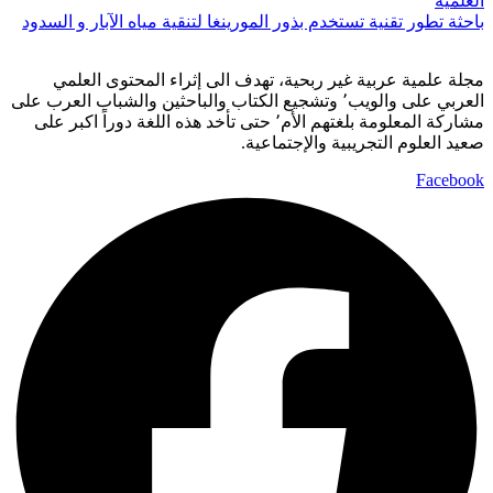
باحثة تطور تقنية تستخدم بذور المورينغا لتنقية مياه الآبار و السدود
مجلة علمية عربية غير ربحية، تهدف الى إثراء المحتوى العلمي
العربي على والويب٬ وتشجيع الكتاب والباحثين والشباب العرب على
مشاركة المعلومة بلغتهم الأم٬ حتى تأخد هذه اللغة دوراً اكبر على
صعيد العلوم التجريبية والإجتماعية.
Facebook