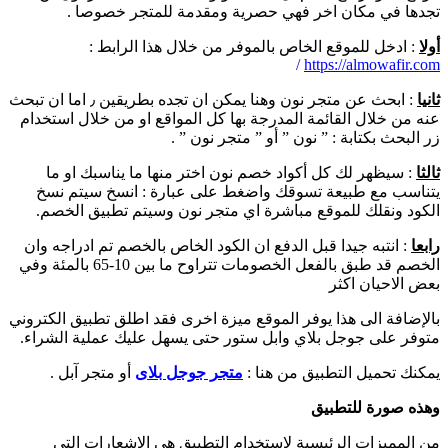
تجدها في مكان اخر فهي حصرية ومقدمة للمتجر خصوصا .
أولا
: ادخل للموقع الخاص بالموفر من خلال هذا الرابط :
/
https://almowafir.com
ثانيا
: ابحث عن متجر نون وهنا يمكن ان تجده بطريقين ٫ اما ان تبحث
عنه من خلال القائمة المدرجة بها كل المواقع او من خلال استخدام
زر البحث بكتابة : ” نون ” أو ” متجر نون ” .
ثالثا
: سيظهر لك كل أكواد خصم نون اختر منها ما يناسبك او ما
يتناسب مع طبيعة تسوقك واضغط على عبارة : انسخ سيتم نسخ
الكود ونقلك للموقع مباشرة اي متجر نون وسيتم تطبيق الخصم.
رابعا
: انتبه جيدا قبل الدفع ان الكود الخاص بالخصم تم ادراجه وان
الخصم قد طبق بالفعل الخصومات تتراوح ما بين 10-65 بالمئة وفي
بعض الاحيان اكثر
بالإضافة الى هذا يوفر الموقع ميزة اخرى فقد اطلق تطبيق الكتروني
متوفر على جوجل بلاي وابل ستور حتى يسهل عليك عملية الشراء.
يمكنك تحميل التطبيق من هنا :
متجر جوجل بلاى
أو متجر آبل .
وهذه صورة للتطبيق
من المميزات الرئيسية لاستخدام التطبيق هي الاشعارات التي