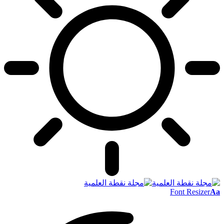
Font Resizer
Aa