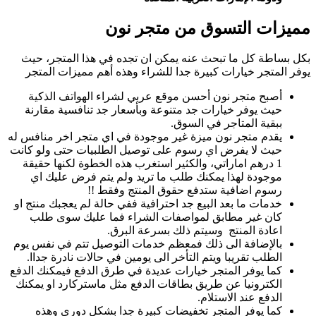
مميزات التسوق من متجر نون
بكل بساطة كل ما تبحث عنه يمكن ان تجده في هذا المتجر، حيث
يوفر المتجر خيارات كبيرة جدا للشراء وهذه أهم مميزات المتجر
أصبح متجر نون أحسن موقع عربي لشراء الهواتف الذكية
حيث يوفر خيارات جد متنوعة وبأسعار جد تنافسية مقارنة
ببقية المتاجر في السوق.
يقدم متجر نون ميزة غير موجودة في اي متجر اخر منافس له
حيث لا يفرض اي رسوم على توصيل الطلبيات حتى ولو كانت
1 درهم اماراتي، والكثير استغرب هذه الخطوة لكنها حقيقة
موجودة لهذا يمكنك طلب ما تريد ولم يتم فرض عليك اي
رسوم اضافية ستدفع حقوق المنتج وفقط !!
خدمات ما بعد البيع جد احترافية ففي حالة لم يعجبك منتج او
كان غير مطابق لمواصفات الشراء فما عليك سوى طلب
اعادة المنتج وسيتم ذلك بسرعة البرق.
بالإضافة الى ذلك فمعظم خدمات التوصيل تتم في نفس يوم
الطلب تقريبا ويتم التأخر الى يومين في حالات نادرة جداا.
كما يوفر المتجر خيارات عديدة في طرق الدفع فيمكنك الدفع
الكترونيا عن طريق بطاقات الدفع مثل ماستركارد او يمكنك
الدفع عند الاستلام.
كما يوفر المتجر تخفيضات كبيرة جدا بشكل دوري وهذه