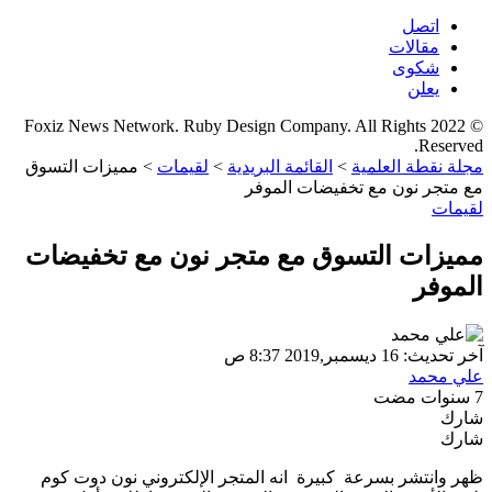
اتصل
مقالات
شكوى
يعلن
© 2022 Foxiz News Network. Ruby Design Company. All Rights
Reserved.
مجلة نقطة العلمية
>
القائمة البريدية
>
لقيمات
>
مميزات التسوق
مع متجر نون مع تخفيضات الموفر
لقيمات
مميزات التسوق مع متجر نون مع تخفيضات
الموفر
آخر تحديث: 16 ديسمبر,2019 8:37 ص
علي محمد
7 سنوات مضت
شارك
شارك
ظهر وانتشر بسرعة كبيرة انه المتجر الإلكتروني نون دوت كوم