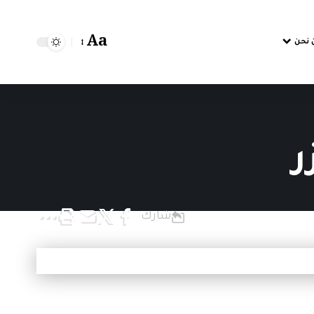
Aa
 نحن
ر
شارك