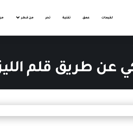
لقيمات
عمق
تقنية
تحر
من قطر
من
 عن طريق قلم الليز