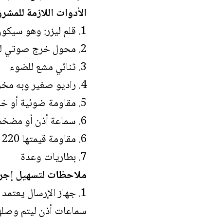
الأدوات اللازمة للمشر
1. قلم ليزر: وهو سيكون بمثابة جهاز الإرسال
2. محول خرج صوتي له ممانعة قدرها 1 كيلو أوم في الملف الابتدائي و8 أوم في الملف الثانوي
3. ثنائي مشع للضوء
4. راديو صغير وبه مخرج سماعات أذن
5. مقاومة ضوئية أو خلية شمسية
6. سماعة أذن أو مضخم “مكبر” صوتي
6. مقاومة قيمتها 220 أوم
7. بطاريات وعدة
ملاحظات لتسهيل إجراء
1. جهاز الإرسال يعت
سماعات أذن ليتم وصلها