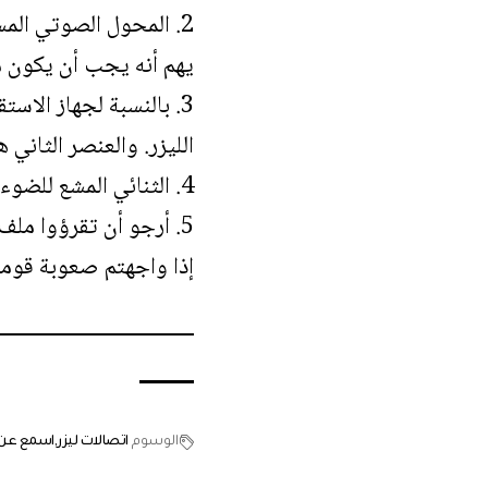
2. المحول الصوتي الم
يهم أنه يجب أن يكون 
3. بالنسبة لجهاز الا
الليزر. والعنصر الثان
4. الثنائي المشع للضوء يتم استخدامه لحماية قلم الليزر من أي فولتية عالية
5. أرجو أن تقرؤوا ملف التعليمات بشكل دقيق فبه كافة التفاصيل التي ذكرتها لكم
إذا واجهتم صعوبة قومو
الوسوم
اتصالات ليزر
اسمع عن ط