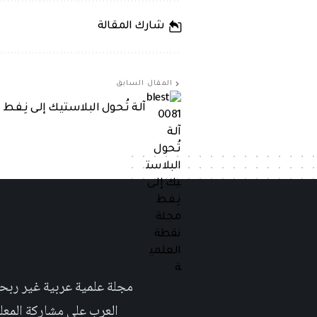
شارك المقالة
المقال السابق
آلـة تُـحول البلاستيك إلـى نِـفـط
العرب على مشاركة المعلومة بلغتهم الأم٬ حتى تأخد هذه اللغة دوراً اك