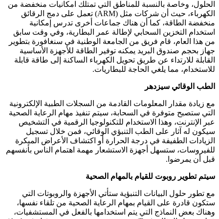
الحلول، وخاصة بالنسبة للمناطق التي تمتلك امكانيات منخفضة من
الكهرباء، حيث أن شركات مثل (ARM) تعمل على دمج الرقائق
منخفضة الطاقة، كما أن هناك جماعات أخرى تدرس إمكانية
استخدام التخزين السحابي لإطالة عمر البطارية، وفي وقت سابق
من هذا العام، قام فريق من الجامعة الوطنية في سنغافورة بتطوير
جهاز بحجم صندوق البريد يمكنه توفير الطاقة للأجهزة الأساسية
القابلة للارتداء عن طريق تحويل الكهرباء الساكنة إلى طاقة قابلة
للاستخدام، مما يلغي الحاجة للبطاريات.
الطب الوقائي سيزدهر
مع زيادة مقدار المعلومات القادمة من السجلات الطبية الإلكترونية
التي ستصبح متوفرة في السحابة، سيتم تنفيذ مهام الرعاية الصحية
عبر الإنترنت، وهذا الاستخدام للتكنولوجيا الرقمية في التشخيص
سيكون له آثار على الطب التنبؤي الوقائي، فمن خلال تسجيل
الزيادات الطفيفة في درجة الحرارة أو اكتشاف الأعراض المبكرة
للفيروسات، ستسهل أجهزة الاستشعار مهمة اهتمام الناس بأنفسهم
قبل أن يمرضوا.
سيتم تطوير روبوت للقيام بالمهام الصحية
مع تطور حلول البيانات التنبؤية ستأتي الأجهزة والروبوتات التي
ستكون قادرة على القيام بمهام الرعاية الصحية من تلقاء نفسها،
وهناك بعض النماذج التي يتم استخدامها بالفعل في المستشفيات،