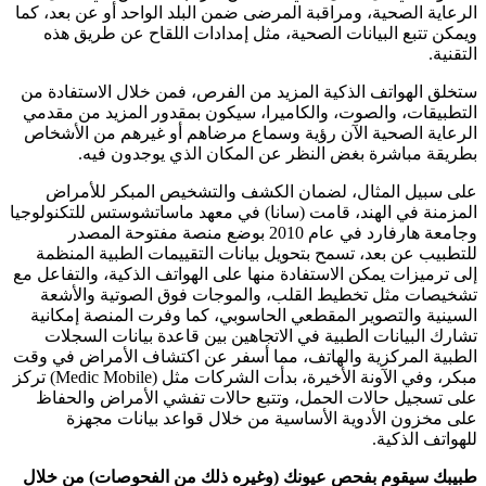
الرعاية الصحية، ومراقبة المرضى ضمن البلد الواحد أو عن بعد، كما
ويمكن تتبع البيانات الصحية، مثل إمدادات اللقاح عن طريق هذه
التقنية.
ستخلق الهواتف الذكية المزيد من الفرص، فمن خلال الاستفادة من
التطبيقات، والصوت، والكاميرا، سيكون بمقدور المزيد من مقدمي
الرعاية الصحية الآن رؤية وسماع مرضاهم أو غيرهم من الأشخاص
بطريقة مباشرة بغض النظر عن المكان الذي يوجدون فيه.
على سبيل المثال، لضمان الكشف والتشخيص المبكر للأمراض
المزمنة في الهند، قامت (سانا) في معهد ماساتشوستس للتكنولوجيا
وجامعة هارفارد في عام 2010 بوضع منصة مفتوحة المصدر
للتطبيب عن بعد، تسمح بتحويل بيانات التقييمات الطبية المنظمة
إلى ترميزات يمكن الاستفادة منها على الهواتف الذكية، والتفاعل مع
تشخيصات مثل تخطيط القلب، والموجات فوق الصوتية والأشعة
السينية والتصوير المقطعي الحاسوبي، كما وفرت المنصة إمكانية
تشارك البيانات الطبية في الاتجاهين بين قاعدة بيانات السجلات
الطبية المركزية والهاتف، مما أسفر عن اكتشاف الأمراض في وقت
مبكر، وفي الآونة الأخيرة، بدأت الشركات مثل (Medic Mobile) تركز
على تسجيل حالات الحمل، وتتبع حالات تفشي الأمراض والحفاظ
على مخزون الأدوية الأساسية من خلال قواعد بيانات مجهزة
للهواتف الذكية.
طبيبك سيقوم بفحص عيونك (وغيره ذلك من الفحوصات) من خلال