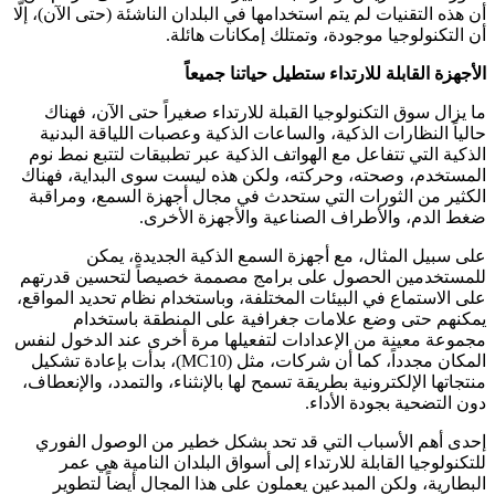
أن هذه التقنيات لم يتم استخدامها في البلدان الناشئة (حتى الآن)، إلّا
أن التكنولوجيا موجودة، وتمتلك إمكانات هائلة.
الأجهزة القابلة للارتداء ستطيل حياتنا جميعاً
ما يزال سوق التكنولوجيا القبلة للارتداء صغيراً حتى الآن، فهناك
حالياً النظارات الذكية، والساعات الذكية وعصبات اللياقة البدنية
الذكية التي تتفاعل مع الهواتف الذكية عبر تطبيقات لتتبع نمط نوم
المستخدم، وصحته، وحركته، ولكن هذه ليست سوى البداية، فهناك
الكثير من الثورات التي ستحدث في مجال أجهزة السمع، ومراقبة
ضغط الدم، والأطراف الصناعية والأجهزة الأخرى.
على سبيل المثال، مع أجهزة السمع الذكية الجديدة، يمكن
للمستخدمين الحصول على برامج مصممة خصيصاً لتحسين قدرتهم
على الاستماع في البيئات المختلفة، وباستخدام نظام تحديد المواقع،
يمكنهم حتى وضع علامات جغرافية على المنطقة باستخدام
مجموعة معينة من الإعدادات لتفعيلها مرة أخرى عند الدخول لنفس
المكان مجدداً، كما أن شركات، مثل (MC10)، بدأت بإعادة تشكيل
منتجاتها الإلكترونية بطريقة تسمح لها بالإنثناء، والتمدد، والإنعطاف،
دون التضحية بجودة الأداء.
إحدى أهم الأسباب التي قد تحد بشكل خطير من الوصول الفوري
للتكنولوجيا القابلة للارتداء إلى أسواق البلدان النامية هي عمر
البطارية، ولكن المبدعين يعملون على هذا المجال أيضاً لتطوير