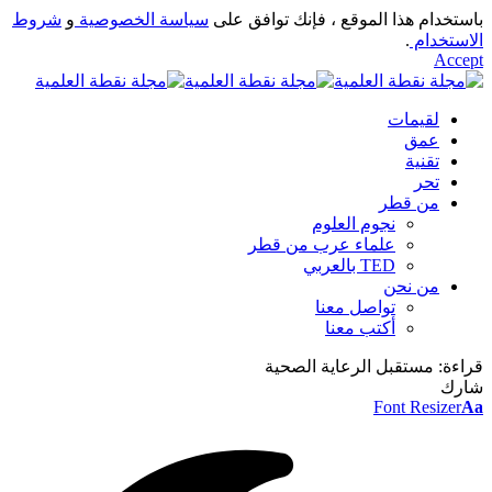
باستخدام هذا الموقع ، فإنك توافق على
سياسة الخصوصية
و
شروط
الاستخدام
.
Accept
لقيمات
عمق
تقنية
تحر
من قطر
نجوم العلوم
علماء عرب من قطر
TED بالعربي
من نحن
تواصل معنا
أكتب معنا
قراءة:
مستقبل الرعاية الصحية
شارك
Font Resizer
Aa