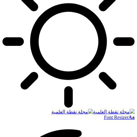
Font Resizer
Aa