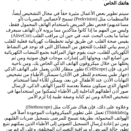
هاتفك الخاص
سيتم تطوير بعض الأعمال مثيرة حقاً في مجال التشخيص أيضاً،
فالمنظمات مثل (Peekvision) تسمح لأخصائيي البصريات (أو
مساعديهم) فحص نظر المريض باستخدام الهاتف المحمول فقط،
وليس من المهم ما إذا كانوا متأكدين مما يرونه لأن الهاتف سيعرف
تماماً ما يجب البحث عنه، في حين أن مراقب القلب (AliveCor)
يقيس صحة القلب عن طريق توليد تخطيطات كهربائية فعلية للقلب
(رسم بياني للقلب) للتحقق من المشاكل التي قد توجد في النشاط
الكهربائي للقلب، حيث يقوم جهاز المراقبة بجمع النبضات الكهربائية
من أصابع اليد، ويحولها إلى إشارات موجات فوق صوتية ومن ثم
يحللها من خلال ميكروفون الهاتف الذكي الخاص بك، ومن ناحية
أخرى، فإن (CellScope) تطور منظار للأذن يعمل على الهاتف الذكي
(جهاز طبي يستخدم للنظر في الآذان) سيمكّن الأطباء من تشخيص
التهابات الأذن عند الأطفال عن بعد، ويمكن للآباء أيضاً استخدام
الجهاز الذي سيكون متصلاً بعدسة كاميرا الهاتف الذكي، لإرسال
صور أذن أطفالهم الداخلية إلى الأطباء ليتمكنوا من استخدامها في
تشخيص الحالة ومن ثم كتابة وصفة طبية إذا لزم الأمر.
وعلاوة على ذلك، فإن هناك شركات مثل (iStethoscope)
و(Thinklabs) تعمل على تطوير الميكروفونات الموجودة أصلاً في
الهواتف المحمولة، بطريقة تسمح للمرضى بتسجيل ضربات القلبهم،
ومن ثم إعادة إرسال التسجيل الصوتي إلى الأطباء الذين يمكنهم تتبع
تطور حالة المريض أو مراقبة التغييرات المختلفة، وعلى الرغم من