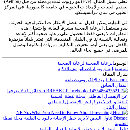
فعلى سبيل المثال، (Eve) هو روبوت تمت برمجته من قبل (Aethon)
لتقديم العينات والإمدادات الحيوية في جامعة كاليفورنيا، في المركز
الطبي في سان فرانسيسكو.
في النهاية، يمكن القول أنه بفضل الابتكارات التكنولوجية الحديثة،
يبدو مستقبل الرعاية الصحية مشرقاً للغاية، واحتضان هذه
التطورات لا يعني فقط الحصول على رعاية صحية أكثر كفاءة
وفعالية بالنسبة لنا في البلدان المتقدمة، التي تعتبر بلداناً مزدهرة
بالفعل، بل يعني أيضاً تخفيض التكاليف، وزيادة إمكانية الوصول
للمرضى في جميع أنحاء العالم.
الوسوم
الرعاية الصحية
الرعاية الصحية
المستقبلية
الروبوتات
الطب
الهواتف الذكية
شارك المقالة
Facebook
البريد الإلكتروني
طباعة
المقال السابق
7 حقائق قد لا تعرفها عن الإنفصال العاطفي
المقال التالي
تناول البيض لا يزيد خطر الإصابة بالنوبات القلبية