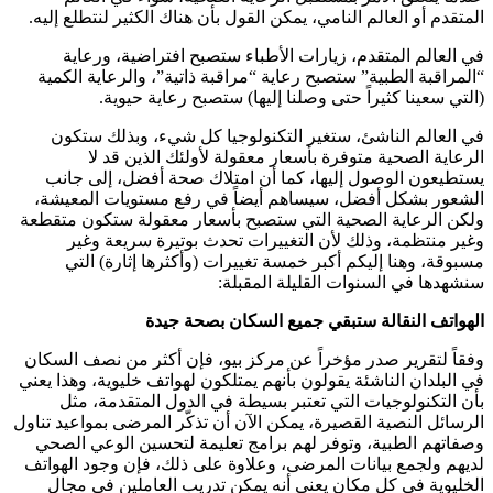
المتقدم أو العالم النامي، يمكن القول بأن هناك الكثير لنتطلع إليه.
في العالم المتقدم، زيارات الأطباء ستصبح افتراضية، ورعاية
“المراقبة الطبية” ستصبح رعاية “مراقبة ذاتية”، والرعاية الكمية
(التي سعينا كثيراً حتى وصلنا إليها) ستصبح رعاية حيوية.
في العالم الناشئ، ستغير التكنولوجيا كل شيء، وبذلك ستكون
الرعاية الصحية متوفرة بأسعار معقولة لأولئك الذين قد لا
يستطيعون الوصول إليها، كما أن امتلاك صحة أفضل، إلى جانب
الشعور بشكل أفضل، سيساهم أيضاً في رفع مستويات المعيشة،
ولكن الرعاية الصحية التي ستصبح بأسعار معقولة ستكون متقطعة
وغير منتظمة، وذلك لأن التغييرات تحدث بوتيرة سريعة وغير
مسبوقة، وهنا إليكم أكبر خمسة تغييرات (وأكثرها إثارة) التي
سنشهدها في السنوات القليلة المقبلة:
الهواتف النقالة ستبقي جميع السكان بصحة جيدة
وفقاً لتقرير صدر مؤخراً عن مركز بيو، فإن أكثر من نصف السكان
في البلدان الناشئة يقولون بأنهم يمتلكون لهواتف خليوية، وهذا يعني
بأن التكنولوجيات التي تعتبر بسيطة في الدول المتقدمة، مثل
الرسائل النصية القصيرة، يمكن الآن أن تذكّر المرضى بمواعيد تناول
وصفاتهم الطبية، وتوفر لهم برامج تعليمة لتحسين الوعي الصحي
لديهم ولجمع بيانات المرضى، وعلاوة على ذلك، فإن وجود الهواتف
الخليوية في كل مكان يعني أنه يمكن تدريب العاملين في مجال