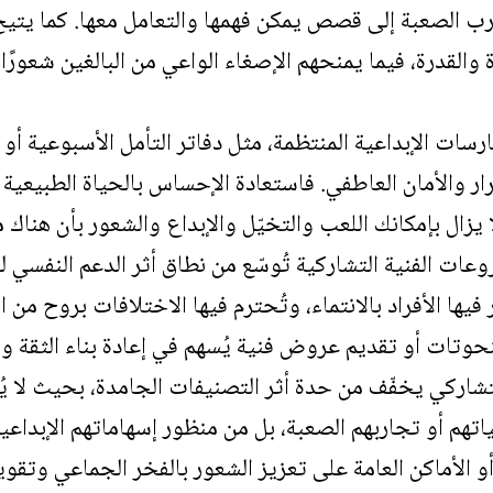
ب الصعبة إلى قصص يمكن فهمها والتعامل معها. كما يتيح
القدرة، فيما يمنحهم الإصغاء الواعي من البالغين شعورًا
ارسات الإبداعية المنتظمة، مثل دفاتر التأمل الأسبوعية أو 
ار والأمان العاطفي. فاستعادة الإحساس بالحياة الطبيعية ل
لا يزال بإمكانك اللعب والتخيّل والإبداع والشعور بأن هنا
عات الفنية التشاركية تُوسّع من نطاق أثر الدعم النفسي ل
 الأفراد بالانتماء، وتُحترم فيها الاختلافات بروح من التقب
وتات أو تقديم عروض فنية يُسهم في إعادة بناء الثقة وت
تشاركي يخفّف من حدة أثر التصنيفات الجامدة، بحيث لا يُ
ياتهم أو تجاربهم الصعبة، بل من منظور إسهاماتهم الإبداع
 الأماكن العامة على تعزيز الشعور بالفخر الجماعي وتقوي