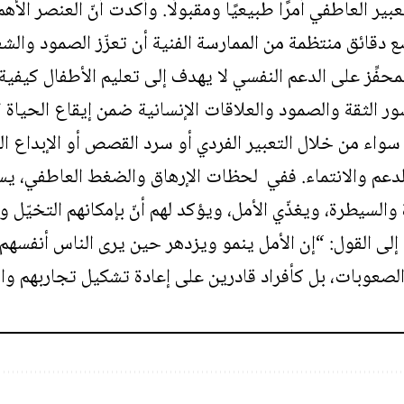
ير العاطفي أمرًا طبيعيًا ومقبولًا. وأكدت أنّ العنصر الأه
ع دقائق منتظمة من الممارسة الفنية أن تعزّز الصمود والشع
لمحفِّز على الدعم النفسي لا يهدف إلى تعليم الأطفال كيفي
ر الثقة والصمود والعلاقات الإنسانية ضمن إيقاع الحياة ا
 سواء من خلال التعبير الفردي أو سرد القصص أو الإبداع ا
 للدعم والانتماء. ففي لحظات الإرهاق والضغط العاطفي، ي
والسيطرة، ويغذّي الأمل، ويؤكد لهم أنّ بإمكانهم التخيّل وإع
إلى القول: “إن الأمل ينمو ويزدهر حين يرى الناس أنفسهم
صعوبات، بل كأفراد قادرين على إعادة تشكيل تجاربهم والمض