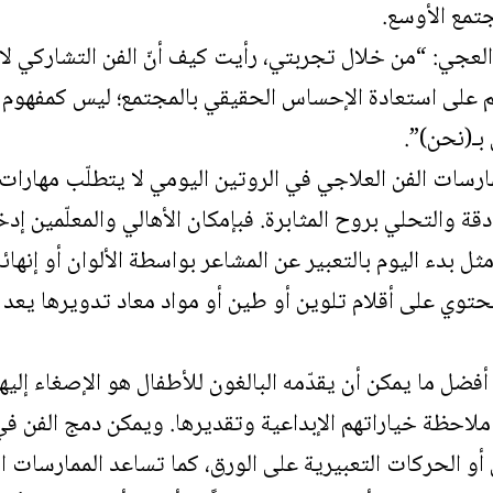
جتمع الأوسع.
لعجي: “من خلال تجربتي، رأيت كيف أنّ الفن التشاركي ل
على استعادة الإحساس الحقيقي بالمجتمع؛ ليس كمفهوم مج
ـ(نحن)”.
رسات الفن العلاجي في الروتين اليومي لا يتطلّب مهارات 
ة والتحلي بروح المثابرة. فبإمكان الأهالي والمعلّمين إ
 بدء اليوم بالتعبير عن المشاعر بواسطة الألوان أو إنهائه 
ي على أقلام تلوين أو طين أو مواد معاد تدويرها يعد بيئ
ضل ما يمكن أن يقدّمه البالغون للأطفال هو الإصغاء إليهم
ملاحظة خياراتهم الإبداعية وتقديرها. ويمكن دمج الفن ف
أو الحركات التعبيرية على الورق، كما تساعد الممارسات ا