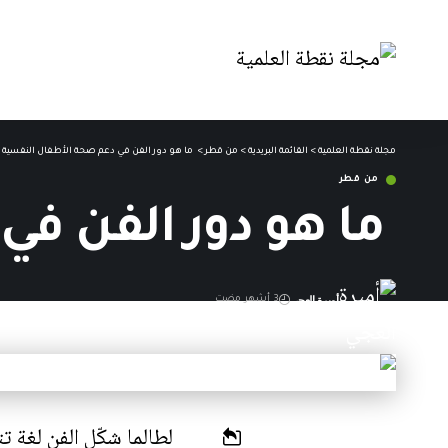
مجلة نقطة العلمية
>
القائمة البريدية
>
من قطر
>
ما هو دور الفن في دعم صحة الأطفال النفسية
من قطر
ما هو دور الفن في
أميرة العجي
3 أشهر مضت
آخر تحديث: 20 مايو,2026 12:54 م
لطالما شكّل الفن لغة ت