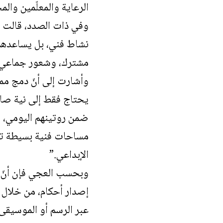
الرعاية والمعلّمين والم
وفي ذات الصدد، قالت ا
نشاط فني، بل يساعدهم 
مشترك، وشعور جماعي ب
وأشارت إلى أنّ دمج مما
يحتاج فقط إلى نية صادق
ضمن روتينهم اليومي، مثل
مساحات فنية بسيطة تحتو
الإبداعي.”
وبحسب العجي فإن أنّ أف
إصدار أحكام، من خلال 
عبر الرسم أو الموسيقى 