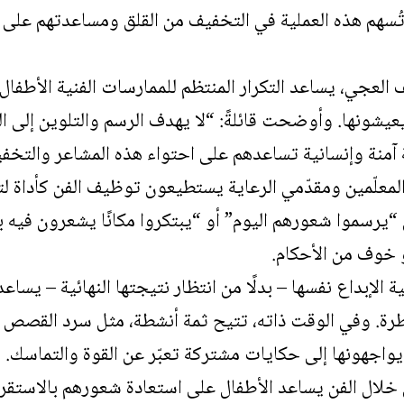
وتُسهم هذه العملية في التخفيف من القلق ومساعدتهم على
العجي، يساعد التكرار المنتظم للممارسات الفنية الأطفا
عيشونها. وأوضحت قائلةً: “لا يهدف الرسم والتلوين إلى 
 آمنة وإنسانية تساعدهم على احتواء هذه المشاعر والتخفي
لمعلّمين ومقدّمي الرعاية يستطيعون توظيف الفن كأداة لت
يرسموا شعورهم اليوم” أو “يبتكروا مكانًا يشعرون فيه بال
خوف من الأحكام.
ية الإبداع نفسها – بدلًا من انتظار نتيجتها النهائية – يساع
طرة. وفي الوقت ذاته، تتيح ثمة أنشطة، مثل سرد القصص 
واجهونها إلى حكايات مشتركة تعبّر عن القوة والتماسك.
ال الفن يساعد الأطفال على استعادة شعورهم بالاستقرار و