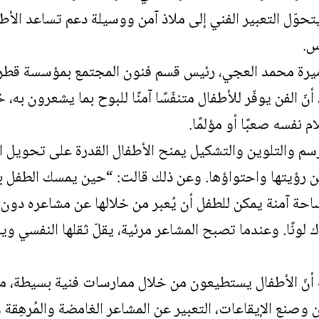
تحوّل التعبير الفني إلى ملاذ آمن ووسيلة دعم تساعد الأط
س.
ميرة محمد العجي، رئيس قسم فنون المجتمع بمؤسسة قطر
أنّ الفن يوفّر للأطفال متنفّسًا آمنًا للبوح بما يشعرون ب
 نفسه صعبًا أو مؤلمًا.
سم والتلوين والتشكيل يمنح الأطفال القدرة على تحويل
 رؤيتها واحتواؤها. وعن ذلك قالت: “حين يمسك الطفل با
مساحة آمنة يمكن للطفل أن يُعبر من خلالها عن مشاعره د
ك لونًا. وعندما تصبح المشاعر مرئية، يقلّ ثقلها النفسي و
 أنّ الأطفال يستطيعون من خلال ممارسات فنية بسيطة، 
ان وصنع الإيقاعات، التعبير عن المشاعر الغامضة والمُرهِق