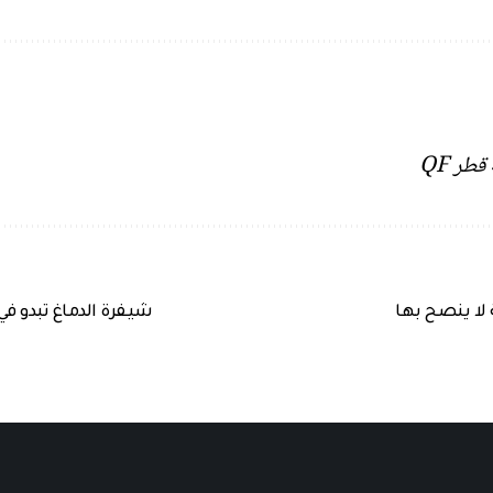
طر QF
 لا ينصح بها
شيفرة الدماغ تبدو في