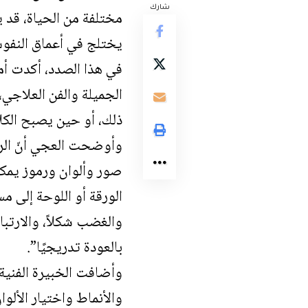
شارك
مختلفة من الحياة، قد ي
يختلج في أعماق النفو
في هذا الصدد، أكدت أ
الجميلة والفن العلاجي، 
ذلك، أو حين يصبح الكلام
وأوضحت العجي أنّ الر
صور وألوان ورموز يمكن
الورقة أو اللوحة إلى 
والغضب شكلاً، والارتبا
بالعودة تدريجيًا”.
وأضافت الخبيرة الفنية
والأنماط واختيار الألو