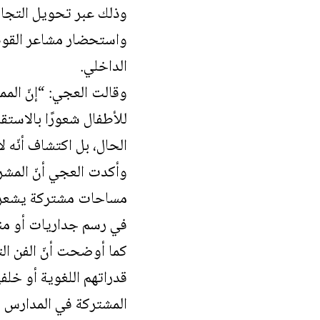
وذلك عبر تحويل التجار
واستحضار مشاعر القوة و
الداخلي.
وقالت العجي: “إنّ المم
للأطفال شعورًا بالاستقر
الحال، بل اكتشاف أنّه 
وأكدت العجي أنّ المشرو
مساحات مشتركة يشعر فيها
في رسم جداريات أو منح
كما أوضحت أنّ الفن ال
قدراتهم اللغوية أو خلف
المشتركة في المدارس أو