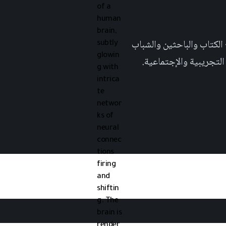
 تهدف الى إثراء المحتوى العلمي العربي على والويب٬ وتشجيع الكتاب والباحثين والشباب