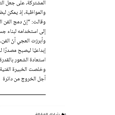
المشتركة، على جعل التعب
والمواظبة، إذ يمكن لبض
وقالت: “إنّ دمج الفن ا
إلى استخدامه لبناء جسو
وأبرزت العجي أنّ الفن،
إبداعيًا ليصبح مصدرًا
استعادة الشعور بالقدرة 
وخلصت الخبيرة الفنية 
أجل الخروج من دائرة ال