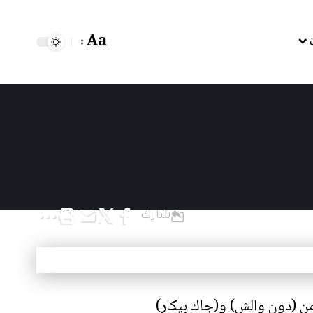
Aa
شارك
ت غير مستكشفة بعد، ففي عام 1960، حاول كل من (دون والش) و(جاك بيكار)