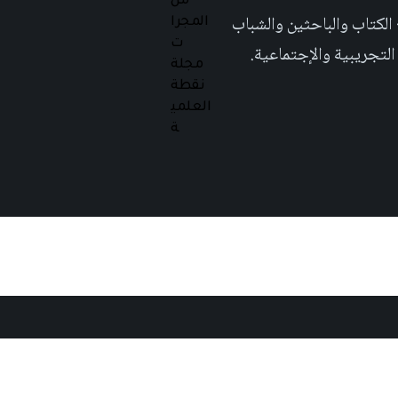
 تهدف الى إثراء المحتوى العلمي العربي على والويب٬ وتشجيع الكتاب والباحثين والشباب