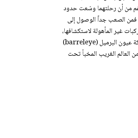
رغم من أن رحلتهما وسّعت حدود
، فمن الصعب جداً الوصول إلى
كبات غير المأهولة لاستكشافها،
ولا تعتبر الاكتشافات التي قمنا بها حتى الآن، كاكتشاف الأسماك الغريبة مثل سمكة عيون البرميل (barreleye)
ن العالم الغريب المخبأ تحت