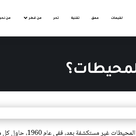
لقيمات
عمق
تقنية
تحر
من قطر
من نحن
المحيطات؟
ما تزال نسبة 95% من المحيطا