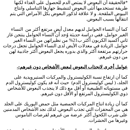
*فالحقيقة أن البعوض لا يمتص الدم للحصول على الغذاء لكنها
طريقة تستخدمها أنثى البعوض لتنشيط جهازها التناسلي وانتاج
البيوض الملقحة. و لا علاقة لذكور البعوض بكل الأمراض التي يتم
انتقالها بسبب البعوض.
كما أن النساء الحوامل لديهم معدل أيضٍ مرتفع أكثر من النساء
الغير حوامل. ففي دراسة حديثة وُجد أن النساء الحوامل ينتجن غاز
ثاني أكسيد الكربون أكثر ب21% من نظيراتهن من النساء الغير
حوامل. الزيادة في معدلات الأيض لدى النساء الحوامل تجعل درجات
حرارتهم مرتفعة أكثر والذي بدوره يجعل البعوض أكثر جاذبية لهن
من دون غيرهم.
عوامل أخرى لانجذاب البعوض لبعض الأشخاص دون غيرهم:-
كما أن ارتفاع نسبة الكوليسترول والمركبات الستيرويدية على
الجلد، ( ليس كوليسترول الدم) حيث أنه قد يكون كوليسترول الدم
في مستوياته الطبيعية أو أقل مع ذلك لا ينجذب البعوض للأشخاص
ذوي الكوليسترول المرتفع أو الأقل دون غيرهم.
كما أن زيادة انتاج المركبات الحمضية مثل حمض اليوريك على الجلد
هي من المحفزات التي تجذب البعوض. لذلك نجد الأشخاص المدمنين
على شرب الكحول أكثر عرضة من غيرهم لقرصات الناموس
وغيرها من الحشرات.