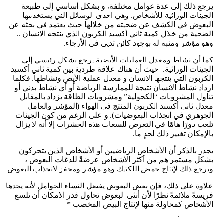
يرجع ذلك إلى عدة عوامل مختلفة، و بشكل أساسي إلى طبيعة
الجينات الوراثية للأشخاص. وهي احدى الوسائل التي يستخدمها
البعوض في الكشف عن ضحيته من خلالها حيث يعتمد في بحثه عن
الضحية من خلال كمية ثاني أكسيد الكربون الذي ينتجه الانسان ..
وهو مؤشر ومنبه له بوجود كائن ثديي في الأرجاء.
كما أن نشاط ومعدل العمليات الأيضية يرجع بشكل رئيسي إلى
الجينات الوراثية. حيث أن هناك علاقة طردية بين كمية ثاني أكسيد
الكربون التي ينتجها الانسان و معدل عملية الأيض ونشاطها. فكلما
ازداد نشاط الانسان نتيجة للممارسة الرياضة أو أي نشاط بدني أو
تناول المشروبات “الكحولية” ومشروبات الطاقة يزداد بالمقابل
معدل ثاني أكسيد الكربون المنتج في الهواء (المؤشر والعامل
الجوهري في انجذاب البعوضيات). و على الرغم من كون الجينات
تلعب دورًا هامًا في التعرض للسعات هذه الحشرات إلا أنه لا يزال
بالإمكان تغيير ذلك لحدٍ ما.
يجدر بالذكر أن الأشخاص الرياضيين أو الأشخاص الذين يتحركون
بشكل مستمر هم من أكثر الأشخاص عرضةً للدغات البعوض ،
ويرجع ذلك لإنتاج حمض اللكتيك وهو مؤشر ومحفز لانجذاب البعوض.
علاوة على ذلك، فإن بعض البعوض يفضل النساء الحوامل لأنه يجدها
فريسةً ملائمةً نظرًا لأن أنثى البعوض تحاول قدر الامكان أن تلسع
الأشخاص كمحاولة منها لإنتاج البيض المخصب *