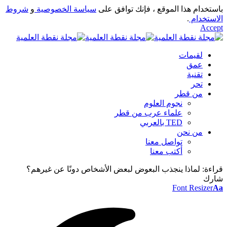
باستخدام هذا الموقع ، فإنك توافق على
سياسة الخصوصية
و
شروط
الاستخدام
.
Accept
لقيمات
عمق
تقنية
تحر
من قطر
نجوم العلوم
علماء عرب من قطر
TED بالعربي
من نحن
تواصل معنا
أكتب معنا
قراءة:
لماذا ينجذب البعوض لبعض الأشخاص دونًا عن غيرهم؟
شارك
Font Resizer
Aa