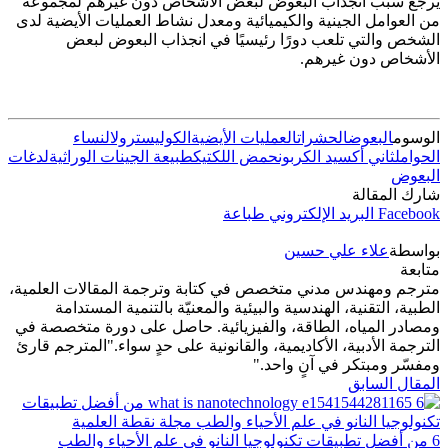
يرجع سبب انجذاب البعوض لبعض الأشخاص دون غيرهم لمجموعة
من العوامل الجينية والكيميائية ومعدل نشاط العمليات الأيضية لدى
الشخص والتي تلعب دورًا رئيسيًا في انجذاب البعوض لبعض
الأشخاص دون غيرهم.
الوسوم
البعوض
الحشرات
العمليات الأيضية
الكوليسترول
النساء
الحوامل
ثاني أكسيد الكربون
حمض اللكتيك
طبيعة الجينات الوراثية
لدغات
البعوض
شارك المقالة
Facebook
البريد الإلكتروني
طباعة
بواسطة
علاء علي حسين
متابعة
مترجم ومهندس مدني متخصص في كتابة وترجمة المقالات العلمية،
الطبية، التقنية، الهندسية والبيئية والمعنيّة بالتنمية المستدامة
ومصادر المياه، الطاقة، والفيزيائية. حاصل على دورة متخصصة في
الترجمة الأدبية، الأكاديمية، والقانونية على حدٍ سواء."المترجم قارئ
ومفسّر ومبتكر في آنٍ واحد."
المقال السابق
6 من أفضل تطبيقات تكنولوجيا النانو في علم الأحياء والطب