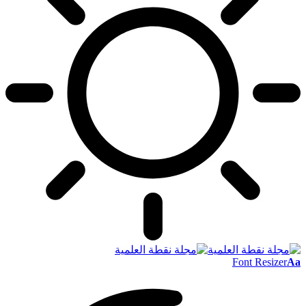
Font Resizer
Aa