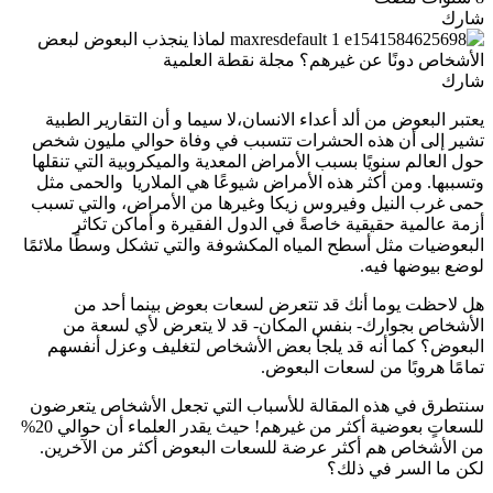
شارك
شارك
يعتبر البعوض من ألد أعداء الانسان،لا سيما و أن التقارير الطبية
تشير إلى أن هذه الحشرات تتسبب في وفاة حوالي مليون شخص
حول العالم سنويًا بسبب الأمراض المعدية والميكروبية التي تنقلها
وتسببها. ومن أكثر هذه الأمراض شيوعًا هي الملاريا والحمى مثل
حمى غرب النيل وفيروس زيكا وغيرها من الأمراض، والتي تسبب
أزمة عالمية حقيقية خاصةً في الدول الفقيرة و أماكن تكاثر
البعوضيات مثل أسطح المياه المكشوفة والتي تشكل وسطًا ملائمًا
لوضع بيوضها فيه.
هل لاحظت يوما أنك قد تتعرض لسعات بعوض بينما أحد من
الأشخاص بجوارك- بنفس المكان- قد لا يتعرض لأي لسعة من
البعوض؟ كما أنه قد يلجأ بعض الأشخاص لتغليف وعزل أنفسهم
تمامًا هروبًا من لسعات البعوض.
سنتطرق في هذه المقالة للأسباب التي تجعل الأشخاص يتعرضون
للسعاتٍ بعوضية أكثر من غيرهم! حيث يقدر العلماء أن حوالي 20%
من الأشخاص هم أكثر عرضة للسعات البعوض أكثر من الآخرين.
لكن ما السر في ذلك؟