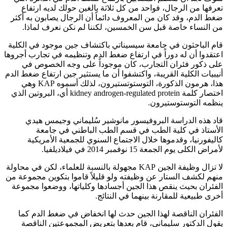
تعرفها من الرجال، فواحد من كل ثلاثة بالغين حولك لديه ارتفاع
ضغط الدم، وقد كان من المعروف دائماً أن الرجال يصابون به أكثر
من النساء خاصة قبل سن الخمسين، لكننا لم نكن نعرف لماذا.
قام الباحثون في جامعة سيسيناتي باكتشاف جين موجود في الكلية
اعتقدوا أن له دوراً في ارتفاع ضغط الدم وتنظيمه في تجارب أجروها
على ذكور فئران التجارب، كان موجوداً على وجه الخصوص في
أنيبيات الكلية القريبة، واكتشفوا أن ما يستثير جين ارتفاع ضغط الدم
هذا، هرمون الذكورة، التوستوتستيرون، لذلك أسموه KAP وهي
اختصار كلمة kidney androgen-regulated protein أي، البروتين الذي
ينظمه التوستوستيرون.
قاد هذه الدراسة البروفيسور مانوشير سُليماني وجيمس هيدي
الأستاذ في كلية الطب في قسم الطب الباطني في جامعة
كاليفورنيا، وقدموها خلال الاجتماع السنوي للجمعية الأمريكية
لأمراض الكلى يوم الجمعة 15 نوفمبر 2014 في فيلاديلفيا.
لا تزال وظيفة الجين KAP مجهولة بالنسبة للعلماء، لكن في محاولة
منهم لكشف الستار عن وظيفته ولو قليلاً قاموا بتكوين مجموعة من
الفئران بحيث ينقص هذا الجين أجسادها وكلياتها، ووضعوا مجموعة
أخرى طبيعية للمقارنة بينهما في النتائج.
الفئران الناقصة لهذا الجين حدث لها انخفاض في ضغط الدم كما
يقول الدكتور سليماني، قام بعدها بتعريض المجموعتين الناقصة