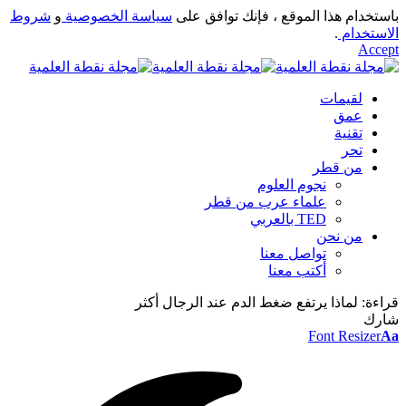
باستخدام هذا الموقع ، فإنك توافق على
سياسة الخصوصية
و
شروط
الاستخدام
.
Accept
لقيمات
عمق
تقنية
تحر
من قطر
نجوم العلوم
علماء عرب من قطر
TED بالعربي
من نحن
تواصل معنا
أكتب معنا
قراءة:
لماذا يرتفع ضغط الدم عند الرجال أكثر
شارك
Font Resizer
Aa