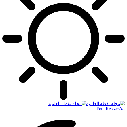
Font Resizer
Aa