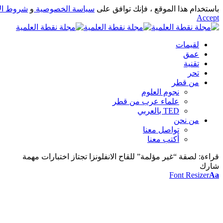
باستخدام هذا الموقع ، فإنك توافق على
سياسة الخصوصية
و
شروط ال
Accept
لقيمات
عمق
تقنية
تحر
من قطر
نجوم العلوم
علماء عرب من قطر
TED بالعربي
من نحن
تواصل معنا
أكتب معنا
قراءة:
لصقة “غير مؤلمة” للقاح الانفلونزا تجتاز اختبارات مهمة
شارك
Font Resizer
Aa