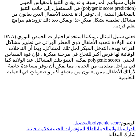
طوال سنواتهم المدرسية. و قد يؤدي التنبؤ بالمقياس الجيني
(polygenic score prediction) في المستقبل، إلى جانب التنبؤ
بالمخاطر البيئية إلى توفير أداة لتحديد الأطفال الذين يعانون من
مشاكل تعليمية بشكل مبكرٍ جدًا ويمكن بعد ذلك تزويدهم ببرامج
تعلم فردية.
فعلى سبيل المثال ، يمكننا استخدام اختبارات الحمض النووي (DNA
) عند الولادة لتحديد الأطفال ذوي الخطر الوراثي في تطوير مشاكل
القراءة بهدف التدخل المبكر لحل تلك المشاكل. وبما أن التدخلات
الوقائية لها فرص أكبر للنجاح في مرحلة مبكرة ، فإن قوة المقياس
الجيني polygenic scores يمكنه التنبؤ بتلك المشاكل عند الولادة كما
في مراحل متقدمة من الحياة ، مما يمكن أن يوفر مساعدةً خاصةً
لأولئك الأطفال ممن يعانون من مشقةٍ أكبر و صعوباتٍ في العملية
التعليمية.
الوسوم
polygenic score
التحصيل
الدراسي
التوائم
الجينات
الطلاب
المؤشرات الجينية
علامة جينية
شارك المقالة