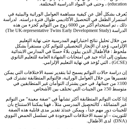
education) ، وحتى في المواد الدراسية المختلفة.
يُعرف بشكل أقل عن كيفية مساهمة العوامل الوراثية والبيئية في
استمرار الطفل في التحصيل الأكاديمي طوال فترة دراسته. لدراسة
ذلك ، تم استخدام أكثر من 6000 زوج من التوائم كجزء من هذه
الدراسة (The UK-representative Twins Early Development Study)
من خلال تحليل نتائج اختباراتهم المدرسية حتى نهاية التعليم
الإلزامي، وُجد أن الإنجاز التحصيلي للتوائم كان مستقراً بشكل
ملحوظ : فالأطفال الذين يبلون بلاءً حسنًا في المدارس الابتدائية
يميلون إلى أداء جيد في امتحانات الشهادة العامة للتعليم الثانوي
(GCSE) ، التي تُؤخذ في نهاية التعليم الإلزامي.
إن دراسة حالات التوائم يسمح لنا بتقدير نسبة الاختلافات التي يمكن
تفسيرها من خلال العوامل الوراثية، فالتوائم المتطابقة تشترك في
100٪ من جيناتها، في حين يشترك التوأمان غير المتطابقين في
متوسط 50٪ من الجينات التي تختلف بين الأشخاص.
إذا كانت التوائم المتطابقة أكثر تشابهاً في “صفة معينة” من التوائم
غير المتماثلة ، كالتحصيل المدرسي مثلاً ، فهنا يمكننا الاستنتاج بأن
للجينات دور مهم جداً ، ويمكن عندئذ تقدير مدى قابلية هذه الصفة
للتوريث – أو نسبة الاختلافات الموجودة في تسلسل الحمض النووي
(DNA) لدى الأطفال.