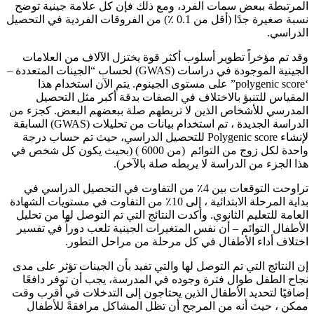
المرتبطة ببعض سمات الفرد، ومع ذلك فإن كل علامة جينية توضح
نسبة صغيرة جدًا (أقل من 0.1 ٪) من الفروقات الفردية في التحصيل
الدراسي.
وقد تم مؤخراً تطوير أسلوب أكثر قوة يختزل الآلاف من العلامات
الجينية الموجودة في دراسات (GWAS) لحساب “الجينات المتعددة –
‘polygenic score” على مستوى الجينوم. يتم الآن استخدام هذا
المقياس للتنبؤ بالاختلاف في الصفات بدقة أكبر مثل التحصيل
المدرسي للأشخاص الذين لا تربطهم صلة ببعضهم البعض. كجزء من
الدراسة الجديدة ، تم استخدام بيانات من تحليلات (GWAS) السابقة
لإنشاء Polygenic score للتحصيل الدراسي، حيث تم حساب درجة
واحدة لكل زوج من التوائم (من 6000 ) (بحيث يكون كل شخص في
هذا الجزء من الدراسة لا يربطه صلة بالآخر).
تراوحت التوقعات بين 4٪ من التفاوت في التحصيل الدراسي في
بداية المرحلة الابتدائية ، إلى 10٪ من التفاوت في مستويات الشهادة
العامة للتعليم الثانوي. وأكدت النتائج التي تم التوصل لها من تحليل
الأطفال التوائم – أن نفس المتغيرات الجينية تلعب دوراً في تفسير
اختلاف أداء الأطفال في كل مرحلة من مراحل التطور.
إن النتائج التي تم التوصل لها والتي تفيد بأن الجينات تؤثر على مدى
نجاح الطفل طوال فترة وجوده في المدرسة، يجب أن توفر دافعًا
إضافيًا لتحديد الأطفال الذين يحتاجون إلى التدخلات في أقرب وقت
ممكن ، حيث أنه من المرجح أن تظل المشاكل مرافقةً للأطفال