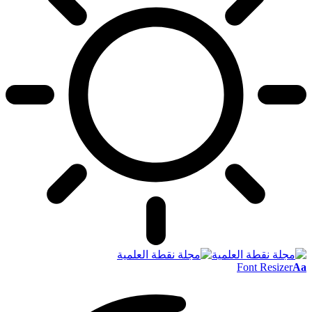
Font Resizer
Aa