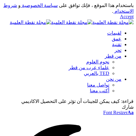
باستخدام هذا الموقع ، فإنك توافق على
سياسة الخصوصية
و
شروط
الاستخدام
.
Accept
لقيمات
عمق
تقنية
تحر
من قطر
نجوم العلوم
علماء عرب من قطر
TED بالعربي
من نحن
تواصل معنا
أكتب معنا
قراءة:
كيف يمكن للجينات أن تؤثر على التحصيل الاكاديمي
شارك
Font Resizer
Aa