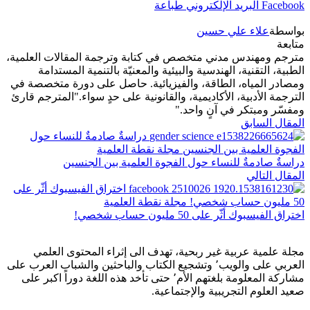
Facebook
البريد الإلكتروني
طباعة
بواسطة
علاء علي حسين
متابعة
مترجم ومهندس مدني متخصص في كتابة وترجمة المقالات العلمية،
الطبية، التقنية، الهندسية والبيئية والمعنيّة بالتنمية المستدامة
ومصادر المياه، الطاقة، والفيزيائية. حاصل على دورة متخصصة في
الترجمة الأدبية، الأكاديمية، والقانونية على حدٍ سواء."المترجم قارئ
ومفسّر ومبتكر في آنٍ واحد."
المقال السابق
دراسةٌ صادمةٌ للنساء حول الفجوة العلمية بين الجنسين
المقال التالي
اختراق الفيسبوك أثّر على 50 مليون حساب شخصي!
مجلة علمية عربية غير ربحية، تهدف الى إثراء المحتوى العلمي
العربي على والويب٬ وتشجيع الكتاب والباحثين والشباب العرب على
مشاركة المعلومة بلغتهم الأم٬ حتى تأخد هذه اللغة دوراً اكبر على
صعيد العلوم التجريبية والإجتماعية.