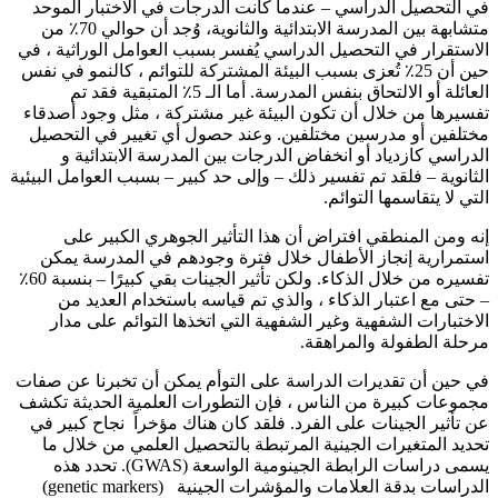
في التحصيل الدراسي – عندما كانت الدرجات في الاختبار الموحد
متشابهة بين المدرسة الابتدائية والثانوية، وُجد أن حوالي 70٪ من
الاستقرار في التحصيل الدراسي يُفسر بسبب العوامل الوراثية ، في
حين أن 25٪ تُعزى بسبب البيئة المشتركة للتوائم ، كالنمو في نفس
العائلة أو الالتحاق بنفس المدرسة. أما الـ 5٪ المتبقية فقد تم
تفسيرها من خلال أن تكون البيئة غير مشتركة ، مثل وجود أصدقاء
مختلفين أو مدرسين مختلفين. وعند حصول أي تغيير في التحصيل
الدراسي كازدياد أو انخفاض الدرجات بين المدرسة الابتدائية و
الثانوية – فلقد تم تفسير ذلك – وإلى حد كبير – بسبب العوامل البيئية
التي لا يتقاسمها التوائم.
إنه ومن المنطقي افتراض أن هذا التأثير الجوهري الكبير على
استمرارية إنجاز الأطفال خلال فترة وجودهم في المدرسة يمكن
تفسيره من خلال الذكاء. ولكن تأثير الجينات بقي كبيرًا – بنسبة 60٪
– حتى مع اعتبار الذكاء ، والذي تم قياسه باستخدام العديد من
الاختبارات الشفهية وغير الشفهية التي اتخذها التوائم على مدار
مرحلة الطفولة والمراهقة.
في حين أن تقديرات الدراسة على التوأم يمكن أن تخبرنا عن صفات
مجموعات كبيرة من الناس ، فإن التطورات العلمية الحديثة تكشف
عن تأثير الجينات على الفرد. فلقد كان هناك مؤخراً نجاح كبير في
تحديد المتغيرات الجينية المرتبطة بالتحصيل العلمي من خلال ما
يسمى دراسات الرابطة الجينومية الواسعة (GWAS). تحدد هذه
الدراسات بدقة العلامات والمؤشرات الجينية (genetic markers)